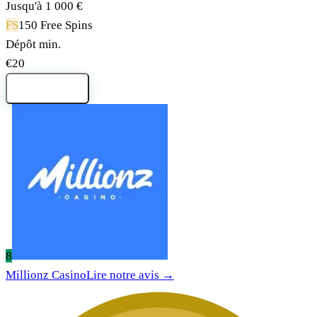
Jusqu'à 1 000 €
FS
150 Free Spins
Dépôt min.
€20
Rejoindre
8
Millionz Casino
Lire notre avis →