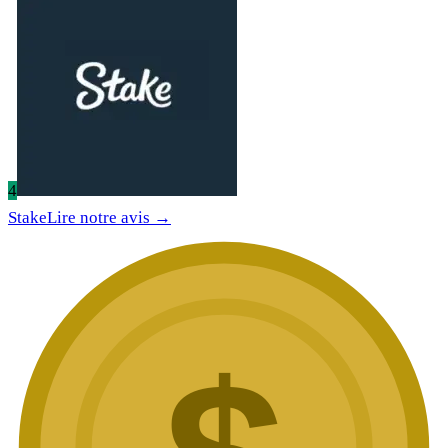
4
Stake
Lire notre avis →