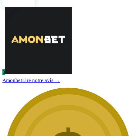
3
Amonbet
Lire notre avis →