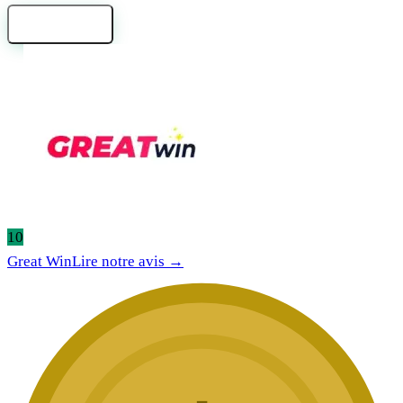
Rejoindre
10
Great Win
Lire notre avis →