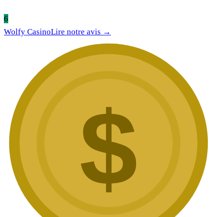
6
Wolfy Casino
Lire notre avis →
$