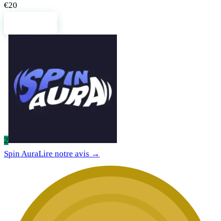
€20
Rejoindre
2
Spin Aura
Lire notre avis →