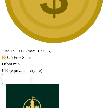
Jusqu'à 590% (max 10 500$)
FS
225 Free Spins
Dépôt min.
€10 (équivalent crypto)
Rejoindre