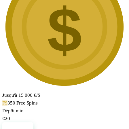
$
Jusqu'à 15 000 €/$
FS
350 Free Spins
Dépôt min.
€20
Rejoindre