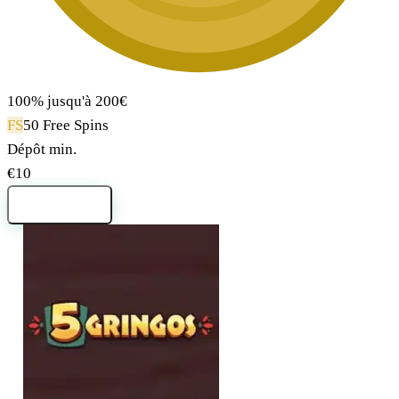
100% jusqu'à 200€
FS
50 Free Spins
Dépôt min.
€10
Rejoindre