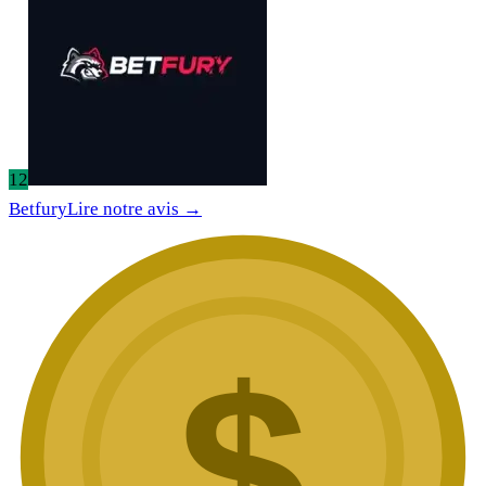
12
Betfury
Lire notre avis →
$