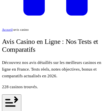
Accueil
›
avis casino
Avis Casino en Ligne : Nos Tests et
Comparatifs
Découvrez nos avis détaillés sur les meilleurs casinos en
ligne en France. Tests réels, notes objectives, bonus et
comparatifs actualisés en 2026.
228
casinos trouvés.