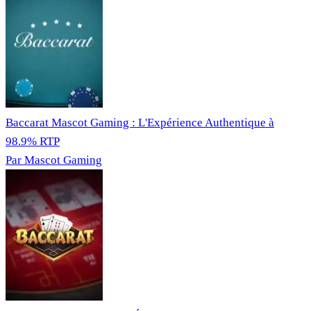
Baccarat Mascot Gaming : L'Expérience Authentique à
98.9% RTP
Par
Mascot Gaming