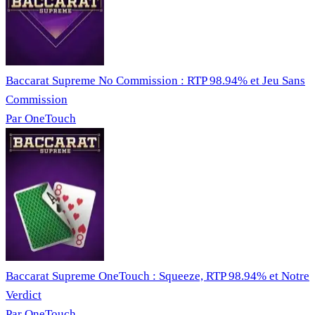
Baccarat Supreme No Commission : RTP 98.94% et Jeu Sans
Commission
Par
OneTouch
Baccarat Supreme OneTouch : Squeeze, RTP 98.94% et Notre
Verdict
Par
OneTouch