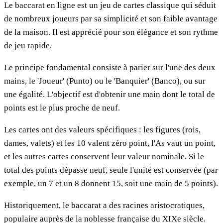
Le baccarat en ligne est un jeu de cartes classique qui séduit
de nombreux joueurs par sa simplicité et son faible avantage
de la maison. Il est apprécié pour son élégance et son rythme
de jeu rapide.
Le principe fondamental consiste à parier sur l'une des deux
mains, le 'Joueur' (Punto) ou le 'Banquier' (Banco), ou sur
une égalité. L'objectif est d'obtenir une main dont le total de
points est le plus proche de neuf.
Les cartes ont des valeurs spécifiques : les figures (rois,
dames, valets) et les 10 valent zéro point, l'As vaut un point,
et les autres cartes conservent leur valeur nominale. Si le
total des points dépasse neuf, seule l'unité est conservée (par
exemple, un 7 et un 8 donnent 15, soit une main de 5 points).
Historiquement, le baccarat a des racines aristocratiques,
populaire auprès de la noblesse française du XIXe siècle.