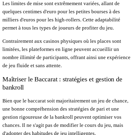
Les limites de mise sont extrêmement variées, allant de
quelques centimes d'euro pour les petites bourses à des
milliers d'euros pour les high-rollers. Cette adaptabilité
permet à tous les types de joueurs de profiter du jeu.
Contrairement aux casinos physiques où les places sont
limitées, les plateformes en ligne peuvent accueillir un
nombre illimité de participants, offrant ainsi une expérience
de jeu fluide et sans attente.
Maîtriser le Baccarat : stratégies et gestion de
bankroll
Bien que le baccarat soit majoritairement un jeu de chance,
une bonne compréhension des stratégies de pari et une
gestion rigoureuse de la bankroll peuvent optimiser vos
chances. Il ne s'agit pas de modifier le cours du jeu, mais
d'adopter des habitudes de jeu intelligentes.