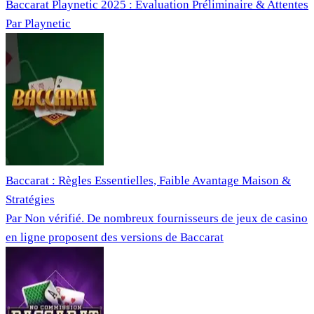
Baccarat Playnetic 2025 : Évaluation Préliminaire & Attentes
Par
Playnetic
Baccarat : Règles Essentielles, Faible Avantage Maison &
Stratégies
Par
Non vérifié. De nombreux fournisseurs de jeux de casino
en ligne proposent des versions de Baccarat