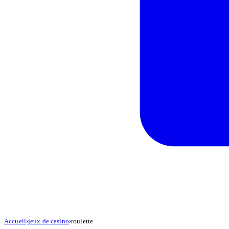
Accueil
›
jeux de casino
›
roulette