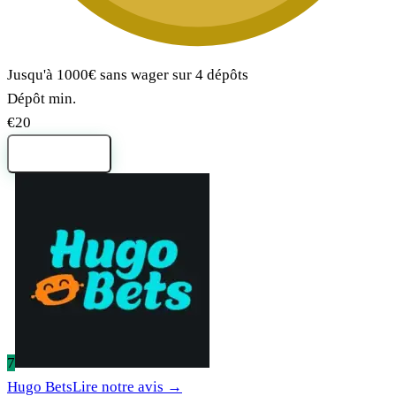
Jusqu'à 1000€ sans wager sur 4 dépôts
Dépôt min.
€20
Rejoindre
7
Hugo Bets
Lire notre avis →