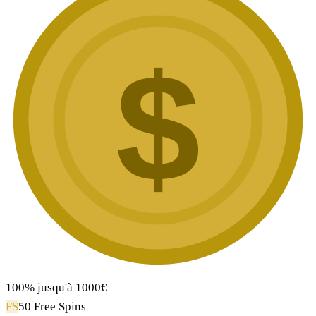
$
100% jusqu'à 1000€
FS
50 Free Spins