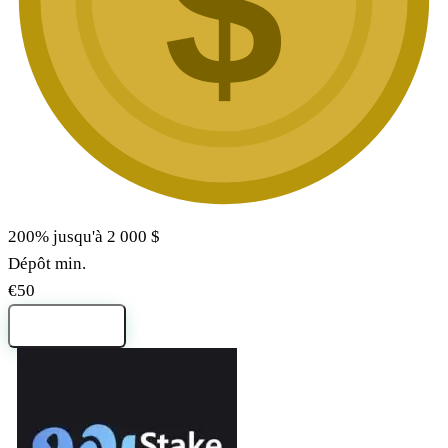
$
200% jusqu'à 2 000 $
Dépôt min.
€50
Rejoindre