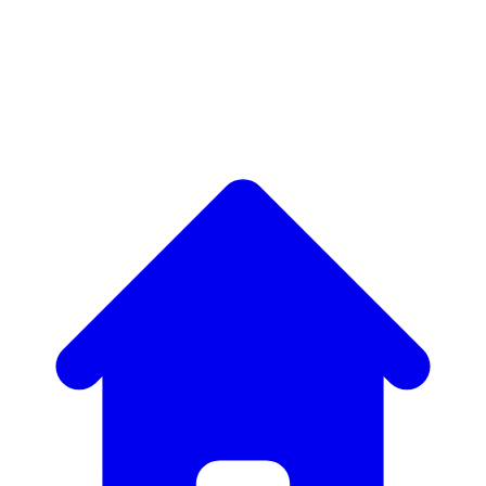
Jeux en direct
Baccarat
Bingo en ligne
Craps
Keno
Éditeurs
Tous les éditeurs
Pragmatic Play
NetEnt
Evolution
Play'n GO