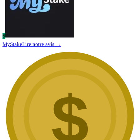
5
MyStake
Lire notre avis →
$