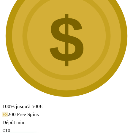
$
100% jusqu'à 500€
FS
200 Free Spins
Dépôt min.
€10