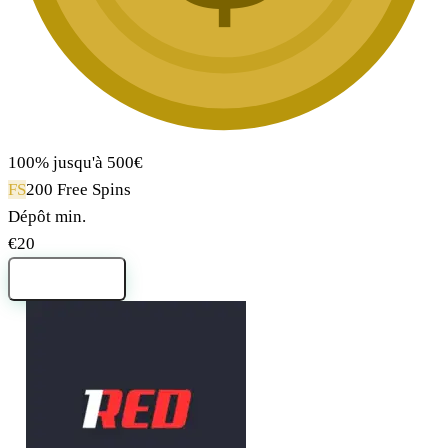
100% jusqu'à 500€
FS
200 Free Spins
Dépôt min.
€20
Rejoindre