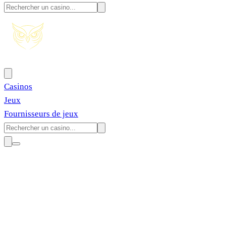
Casinos
Jeux
Fournisseurs de jeux
Meilleurs casinos
Nouveaux casinos
Casinos Français
Moyens de paiement
Crypto
CASHlib
Paysafecard
Apple Pay
Skrill
Neteller
Neosurf
T