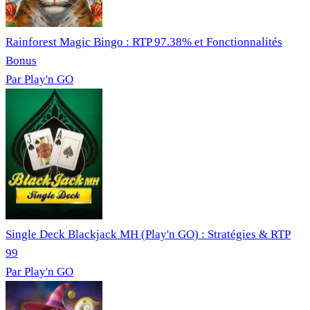
Rainforest Magic Bingo : RTP 97.38% et Fonctionnalités
Bonus
Par
Play'n GO
Single Deck Blackjack MH (Play'n GO) : Stratégies & RTP
99
Par
Play'n GO