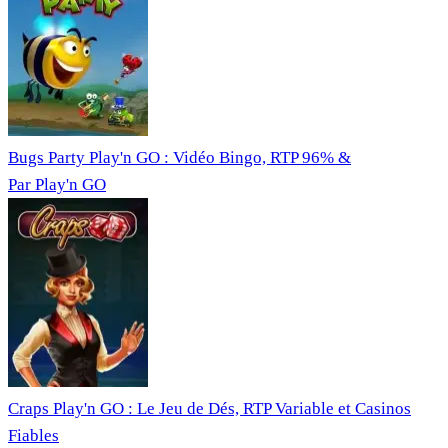
Bugs Party Play'n GO : Vidéo Bingo, RTP 96% &
Par
Play'n GO
Craps Play'n GO : Le Jeu de Dés, RTP Variable et Casinos
Fiables