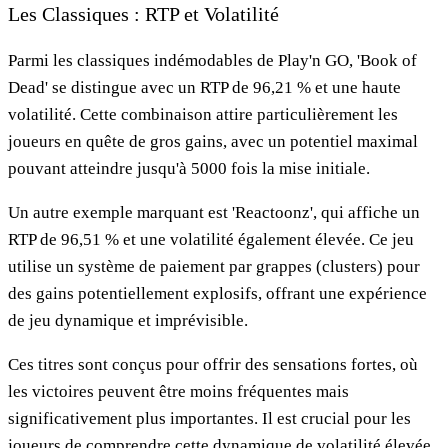
Les Classiques : RTP et Volatilité
Parmi les classiques indémodables de Play'n GO, 'Book of
Dead' se distingue avec un RTP de 96,21 % et une haute
volatilité. Cette combinaison attire particulièrement les
joueurs en quête de gros gains, avec un potentiel maximal
pouvant atteindre jusqu'à 5000 fois la mise initiale.
Un autre exemple marquant est 'Reactoonz', qui affiche un
RTP de 96,51 % et une volatilité également élevée. Ce jeu
utilise un système de paiement par grappes (clusters) pour
des gains potentiellement explosifs, offrant une expérience
de jeu dynamique et imprévisible.
Ces titres sont conçus pour offrir des sensations fortes, où
les victoires peuvent être moins fréquentes mais
significativement plus importantes. Il est crucial pour les
joueurs de comprendre cette dynamique de volatilité élevée