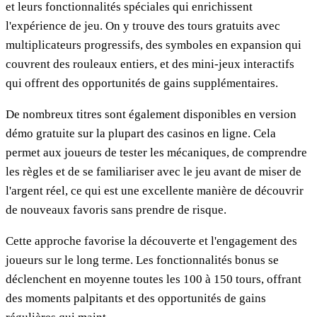
et leurs fonctionnalités spéciales qui enrichissent
l'expérience de jeu. On y trouve des tours gratuits avec
multiplicateurs progressifs, des symboles en expansion qui
couvrent des rouleaux entiers, et des mini-jeux interactifs
qui offrent des opportunités de gains supplémentaires.
De nombreux titres sont également disponibles en version
démo gratuite sur la plupart des casinos en ligne. Cela
permet aux joueurs de tester les mécaniques, de comprendre
les règles et de se familiariser avec le jeu avant de miser de
l'argent réel, ce qui est une excellente manière de découvrir
de nouveaux favoris sans prendre de risque.
Cette approche favorise la découverte et l'engagement des
joueurs sur le long terme. Les fonctionnalités bonus se
déclenchent en moyenne toutes les 100 à 150 tours, offrant
des moments palpitants et des opportunités de gains