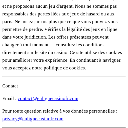
et ne proposons aucun jeu d'argent. Nous ne sommes pas
responsables des pertes liées aux jeux de hasard ou aux
paris. Ne misez jamais plus que ce que vous pouvez vous
permettre de perdre. Vérifiez la légalité des jeux en ligne
dans votre juridiction. Les offres présentées peuvent
changer à tout moment — consultez les conditions
directement sur le site du casino. Ce site utilise des cookies
pour améliorer votre expérience. En continuant à naviguer,
vous acceptez notre politique de cookies.
Contact
Email :
contact@enlignecasinofr.com
Pour toute question relative à vos données personnelles :
privacy@enlignecasinofr.com