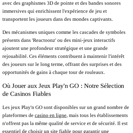
avec des graphismes 3D de pointe et des bandes sonores
immersives qui enrichissent l'expérience de jeu et
transportent les joueurs dans des mondes captivants.
Des mécanismes uniques comme les cascades de symboles
présents dans 'Reactoonz' ou des mini-jeux interactifs
ajoutent une profondeur stratégique et une grande
rejouabilité. Ces éléments contribuent à maintenir l'intérêt
des joueurs sur le long terme, offrant des surprises et des
opportunités de gains à chaque tour de rouleaux.
Où Jouer aux Jeux Play'n GO : Notre Sélection
de Casinos Fiables
Les jeux Play'n GO sont disponibles sur un grand nombre de
plateformes de
casino en ligne
, mais tous les établissements
n'offrent pas la même qualité de service et de sécurité. Il est
essentiel de choisir un site fiable pour garantir une