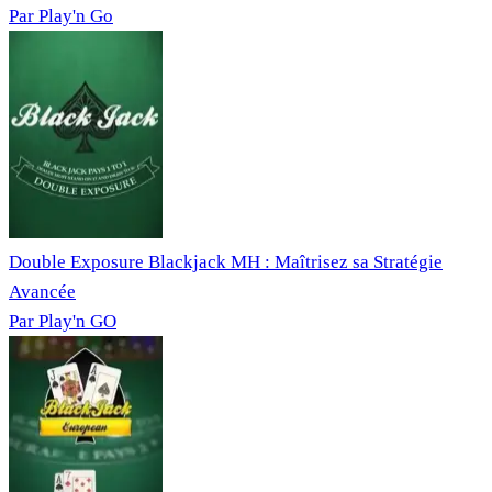
Par
Play'n Go
Double Exposure Blackjack MH : Maîtrisez sa Stratégie
Avancée
Par
Play'n GO