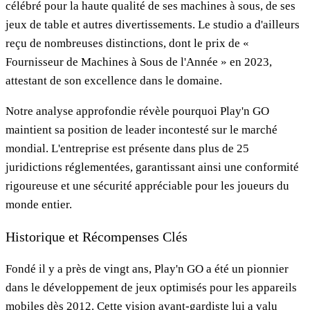
célébré pour la haute qualité de ses machines à sous, de ses
jeux de table et autres divertissements. Le studio a d'ailleurs
reçu de nombreuses distinctions, dont le prix de «
Fournisseur de Machines à Sous de l'Année » en 2023,
attestant de son excellence dans le domaine.
Notre analyse approfondie révèle pourquoi Play'n GO
maintient sa position de leader incontesté sur le marché
mondial. L'entreprise est présente dans plus de 25
juridictions réglementées, garantissant ainsi une conformité
rigoureuse et une sécurité appréciable pour les joueurs du
monde entier.
Historique et Récompenses Clés
Fondé il y a près de vingt ans, Play'n GO a été un pionnier
dans le développement de jeux optimisés pour les appareils
mobiles dès 2012. Cette vision avant-gardiste lui a valu