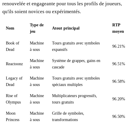
renouvelée et engageante pour tous les profils de joueurs,
qu'ils soient novices ou expérimentés.
Type de
RTP
Nom
Atout principal
jeu
moyen
Book of
Machine
Tours gratuits avec symboles
96.21%
Dead
à sous
expansifs
Machine
Système de grappes, gains en
Reactoonz
96.51%
à sous
cascade
Legacy of
Machine
Tours gratuits avec symboles
96.58%
Dead
à sous
spéciaux multiples
Rise of
Machine
Multiplicateurs progressifs,
96.20%
Olympus
à sous
tours gratuits
Moon
Machine
Grille de symboles,
96.50%
Princess
à sous
transformations