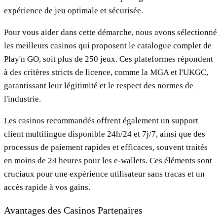
expérience de jeu optimale et sécurisée.
Pour vous aider dans cette démarche, nous avons sélectionné
les meilleurs casinos qui proposent le catalogue complet de
Play'n GO, soit plus de 250 jeux. Ces plateformes répondent
à des critères stricts de licence, comme la MGA et l'UKGC,
garantissant leur légitimité et le respect des normes de
l'industrie.
Les casinos recommandés offrent également un support
client multilingue disponible 24h/24 et 7j/7, ainsi que des
processus de paiement rapides et efficaces, souvent traités
en moins de 24 heures pour les e-wallets. Ces éléments sont
cruciaux pour une expérience utilisateur sans tracas et un
accès rapide à vos gains.
Avantages des Casinos Partenaires