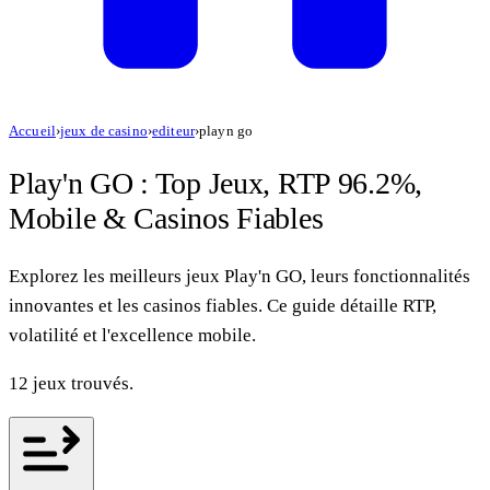
Accueil
›
jeux de casino
›
editeur
›
playn go
Play'n GO : Top Jeux, RTP 96.2%,
Mobile & Casinos Fiables
Explorez les meilleurs jeux Play'n GO, leurs fonctionnalités
innovantes et les casinos fiables. Ce guide détaille RTP,
volatilité et l'excellence mobile.
12
jeu
x
trouvé
s
.