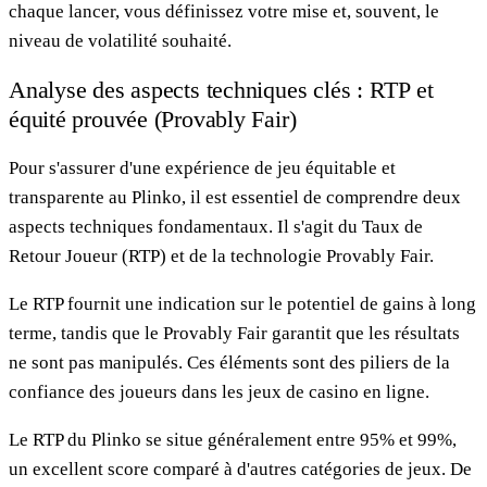
chaque lancer, vous définissez votre mise et, souvent, le
niveau de volatilité souhaité.
Analyse des aspects techniques clés : RTP et
équité prouvée (Provably Fair)
Pour s'assurer d'une expérience de jeu équitable et
transparente au Plinko, il est essentiel de comprendre deux
aspects techniques fondamentaux. Il s'agit du Taux de
Retour Joueur (RTP) et de la technologie Provably Fair.
Le RTP fournit une indication sur le potentiel de gains à long
terme, tandis que le Provably Fair garantit que les résultats
ne sont pas manipulés. Ces éléments sont des piliers de la
confiance des joueurs dans les jeux de casino en ligne.
Le RTP du Plinko se situe généralement entre 95% et 99%,
un excellent score comparé à d'autres catégories de jeux. De