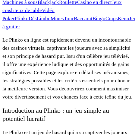
Machines à sous
Blackjack
Roulette
Casino en direct
Jeux
crash
Jeux de table
Vidéo
Poker
Plinko
Dés
Limbo
Mines
Tour
Baccarat
Bingo
Craps
Keno
Je
à gratter
Le Plinko en ligne est rapidement devenu un incontournable
des
casinos virtuels
, captivant les joueurs avec sa simplicité
et son principe de hasard pur. Issu d'un célèbre jeu télévisé,
il offre une expérience ludique et des opportunités de gains
significatives. Cette page explore en détail ses mécanismes,
les stratégies possibles et les critères essentiels pour choisir
la meilleure version. Vous découvrirez comment maximiser
votre divertissement et vos chances face à cette icône du jeu.
Introduction au Plinko : un jeu simple au
potentiel lucratif
Le Plinko est un jeu de hasard qui a su captiver les joueurs