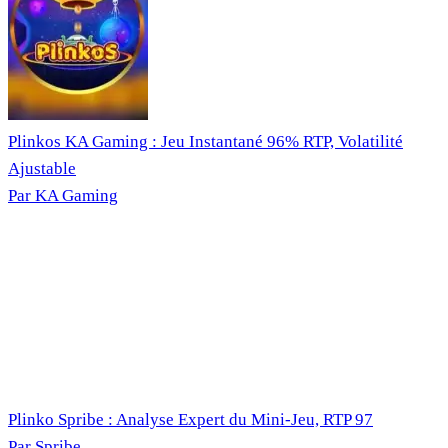
Plinkos KA Gaming : Jeu Instantané 96% RTP, Volatilité
Ajustable
Par
KA Gaming
Plinko Spribe : Analyse Expert du Mini-Jeu, RTP 97
Par
Spribe