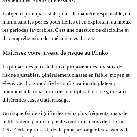
à obtenir des retours intéressants.
L'objectif principal est de jouer de manière responsable, en
minimisant les pertes potentielles et en exploitant au mieux
les périodes favorables. C'est une question de discipline et
de compréhension des mécanismes du jeu.
Maîtrisez votre niveau de risque au Plinko
La plupart des jeux de Plinko proposent des niveaux de
risque ajustables, généralement classés en faible, moyen et
élevé. Ce choix modifie la configuration du plateau,
notamment la répartition des multiplicateurs de gains aux
différentes cases d'atterrissage.
Un risque faible signifie des gains plus fréquents, mais de
petite valeur, par exemple des multiplicateurs de 1.1x ou
1.5x. Cette option est idéale pour prolonger les sessions de