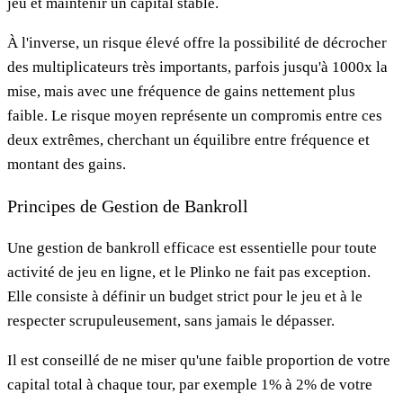
jeu et maintenir un capital stable.
À l'inverse, un risque élevé offre la possibilité de décrocher
des multiplicateurs très importants, parfois jusqu'à 1000x la
mise, mais avec une fréquence de gains nettement plus
faible. Le risque moyen représente un compromis entre ces
deux extrêmes, cherchant un équilibre entre fréquence et
montant des gains.
Principes de Gestion de Bankroll
Une gestion de bankroll efficace est essentielle pour toute
activité de jeu en ligne, et le Plinko ne fait pas exception.
Elle consiste à définir un budget strict pour le jeu et à le
respecter scrupuleusement, sans jamais le dépasser.
Il est conseillé de ne miser qu'une faible proportion de votre
capital total à chaque tour, par exemple 1% à 2% de votre