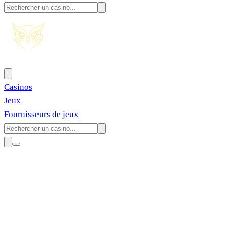
Casinos
Jeux
Fournisseurs de jeux
Meilleurs casinos
Nouveaux casinos
Casinos Français
Moyens de paiement
Crypto
CASHlib
Paysafecard
Apple