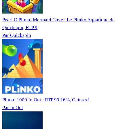
Pearl O Plinko Mermaid Cove : Le Plinko Aquatique de
Quickspin, RTP 9
Par
Quickspin
Plinko 1000 In Out : RTP 99.16%, Gains x1
Par
In Out