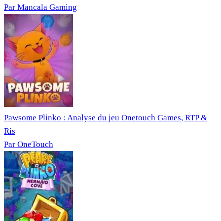
Par
Mancala Gaming
Pawsome Plinko : Analyse du jeu Onetouch Games, RTP &
Ris
Par
OneTouch