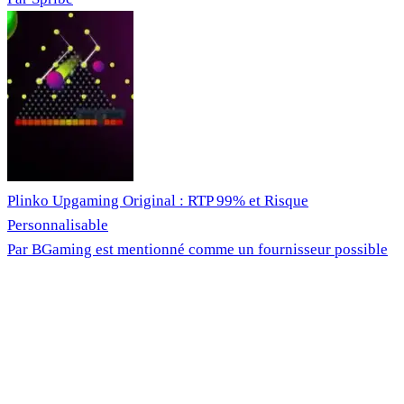
Plinko Upgaming Original : RTP 99% et Risque
Personnalisable
Par
BGaming est mentionné comme un fournisseur possible