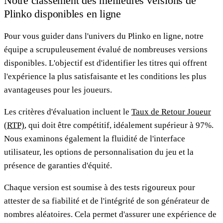
Notre classement des meilleures versions de
Plinko disponibles en ligne
Pour vous guider dans l'univers du Plinko en ligne, notre
équipe a scrupuleusement évalué de nombreuses versions
disponibles. L'objectif est d'identifier les titres qui offrent
l'expérience la plus satisfaisante et les conditions les plus
avantageuses pour les joueurs.
Les critères d'évaluation incluent le
Taux de Retour Joueur
(RTP)
, qui doit être compétitif, idéalement supérieur à 97%.
Nous examinons également la fluidité de l'interface
utilisateur, les options de personnalisation du jeu et la
présence de garanties d'équité.
Chaque version est soumise à des tests rigoureux pour
attester de sa fiabilité et de l'intégrité de son générateur de
nombres aléatoires. Cela permet d'assurer une expérience de