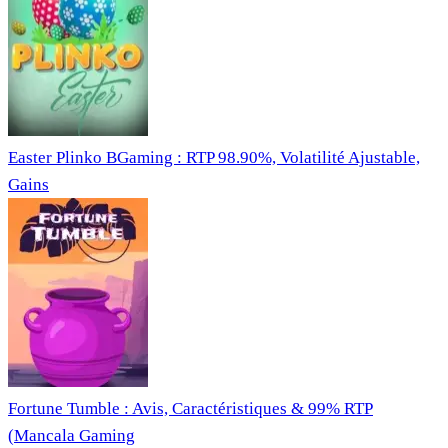
Easter Plinko BGaming : RTP 98.90%, Volatilité Ajustable,
Gains
Fortune Tumble : Avis, Caractéristiques & 99% RTP
(Mancala Gaming