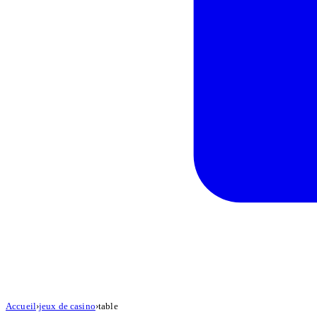
Accueil
›
jeux de casino
›
table