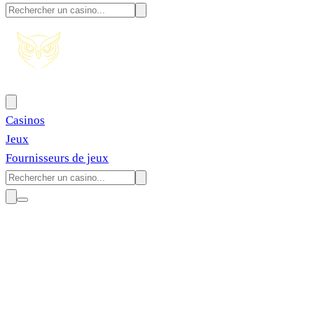
Casinos
Jeux
Fournisseurs de jeux
Meilleurs casinos
Nouveaux casinos
Casinos Français
Moyens de paiement
Crypto
CASHlib
Paysafecard
Apple