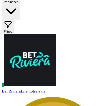
Pertinence
Filtres
1
Bet Riviera
Lire notre avis →