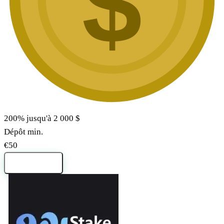
$
200% jusqu'à 2 000 $
Dépôt min.
€50
Rejoindre