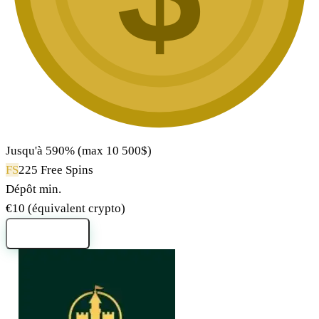
Jusqu'à 590% (max 10 500$)
FS
225 Free Spins
Dépôt min.
€10 (équivalent crypto)
Rejoindre