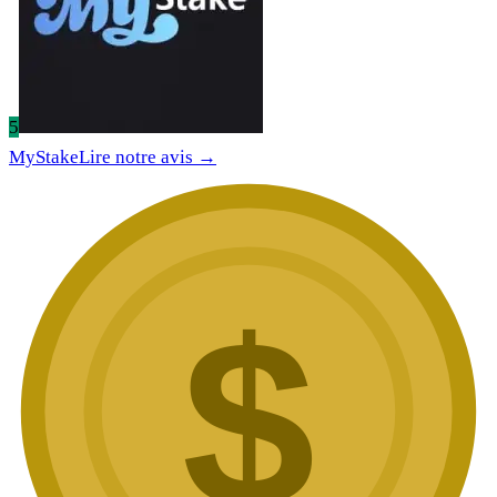
5
MyStake
Lire notre avis →
$