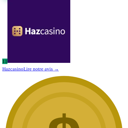
11
Hazcasino
Lire notre avis →