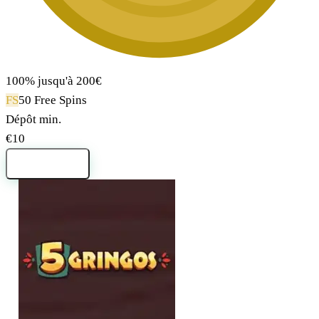
100% jusqu'à 200€
FS
50 Free Spins
Dépôt min.
€10
Rejoindre