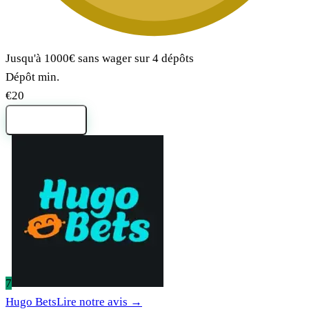
Jusqu'à 1000€ sans wager sur 4 dépôts
Dépôt min.
€20
Rejoindre
7
Hugo Bets
Lire notre avis →