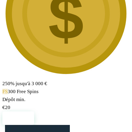
$
250% jusqu'à 3 000 €
FS
300 Free Spins
Dépôt min.
€20
Rejoindre