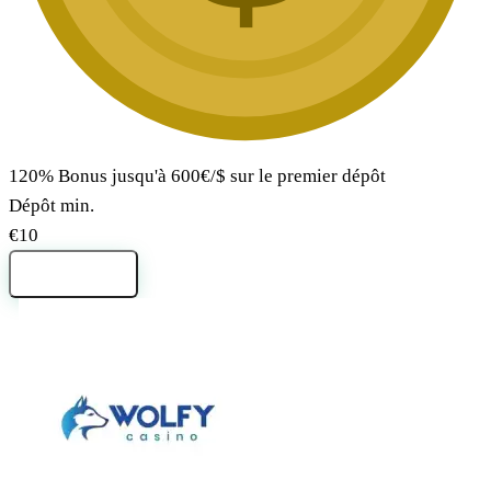
120% Bonus jusqu'à 600€/$ sur le premier dépôt
Dépôt min.
€10
Rejoindre