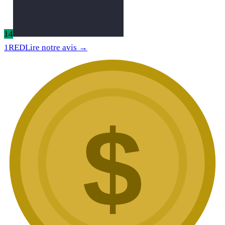
14
1RED
Lire notre avis →
$