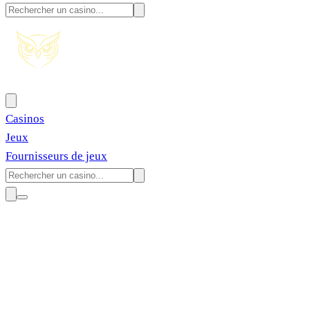
Casinos
Jeux
Fournisseurs de jeux
Meilleurs casinos
Nouveaux casinos
Casinos Français
Moyens de paiement
Crypto
CASHlib
Paysafecard
Apple Pay
Skrill
Neteller
Neosurf
T