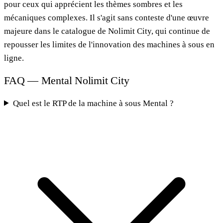
pour ceux qui apprécient les thèmes sombres et les
mécaniques complexes. Il s'agit sans conteste d'une œuvre
majeure dans le catalogue de Nolimit City, qui continue de
repousser les limites de l'innovation des machines à sous en
ligne.
FAQ —
Mental Nolimit City
Quel est le RTP de la machine à sous Mental ?