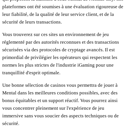
plateformes ont été soumises à une évaluation rigoureuse de
leur fiabilité, de la qualité de leur service client, et de la
sécurité de leurs transactions.
Vous trouverez sur ces sites un environnement de jeu
réglementé par des autorités reconnues et des transactions
sécurisées via des protocoles de cryptage avancés. Il est
primordial de privilégier les opérateurs qui respectent les
normes les plus strictes de l'industrie iGaming pour une
tranquillité d'esprit optimale.
Une bonne sélection de casinos vous permettra de jouer à
Mental dans les meilleures conditions possibles, avec des
bonus équitables et un support réactif. Vous pourrez ainsi
vous concentrer pleinement sur l'expérience de jeu
immersive sans vous soucier des aspects techniques ou de
sécurité.