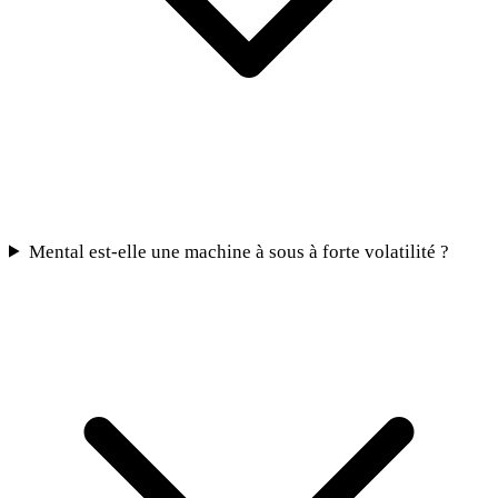
Mental est-elle une machine à sous à forte volatilité ?