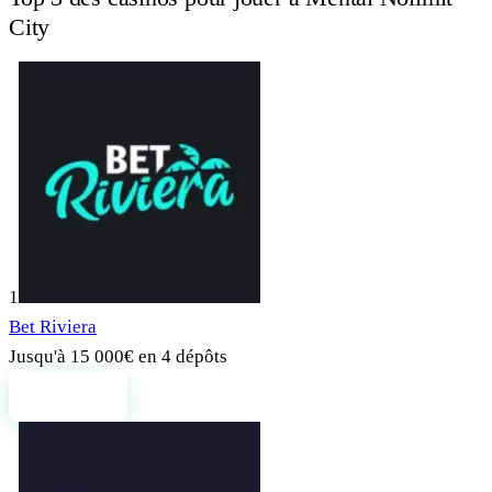
City
1
Bet Riviera
Jusqu'à 15 000€ en 4 dépôts
Rejoindre