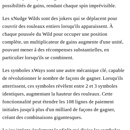
possibilités de gains, rendant chaque spin imprévisible.
Les xNudge Wilds sont des jokers qui se déplacent pour
couvrir des rouleaux entiers lorsqu'ils apparaissent. À
chaque poussée du Wild pour occuper une position
complète, un multiplicateur de gains augmente d'une unité,
pouvant mener à des récompenses substantielles, en
particulier lorsqu'ils se combinent.
Les symboles xWays sont une autre mécanique clé, capable
de révolutionner le nombre de façons de gagner. Lorsqu'ils
atterrissent, ces symboles révèlent entre 2 et 3 symboles
identiques, augmentant la hauteur des rouleaux. Cette
fonctionnalité peut étendre les 108 lignes de paiement
initiales jusqu'à plus d'un milliard de façons de gagner,
créant des combinaisons gigantesques.