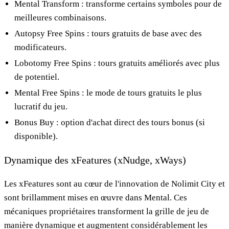
Mental Transform : transforme certains symboles pour de
meilleures combinaisons.
Autopsy Free Spins : tours gratuits de base avec des
modificateurs.
Lobotomy Free Spins : tours gratuits améliorés avec plus
de potentiel.
Mental Free Spins : le mode de tours gratuits le plus
lucratif du jeu.
Bonus Buy : option d'achat direct des tours bonus (si
disponible).
Dynamique des xFeatures (xNudge, xWays)
Les xFeatures sont au cœur de l'innovation de Nolimit City et
sont brillamment mises en œuvre dans Mental. Ces
mécaniques propriétaires transforment la grille de jeu de
manière dynamique et augmentent considérablement les