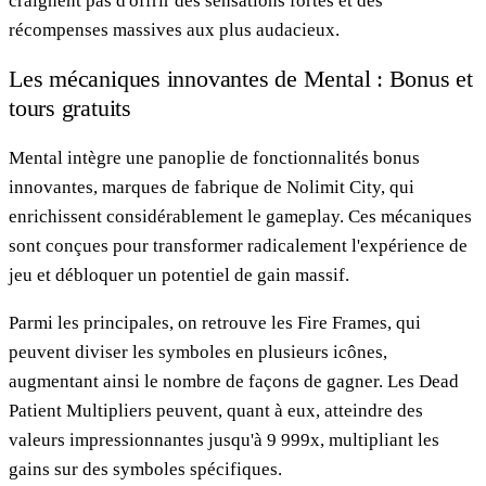
craignent pas d'offrir des sensations fortes et des
récompenses massives aux plus audacieux.
Les mécaniques innovantes de Mental : Bonus et
tours gratuits
Mental intègre une panoplie de fonctionnalités bonus
innovantes, marques de fabrique de Nolimit City, qui
enrichissent considérablement le gameplay. Ces mécaniques
sont conçues pour transformer radicalement l'expérience de
jeu et débloquer un potentiel de gain massif.
Parmi les principales, on retrouve les Fire Frames, qui
peuvent diviser les symboles en plusieurs icônes,
augmentant ainsi le nombre de façons de gagner. Les Dead
Patient Multipliers peuvent, quant à eux, atteindre des
valeurs impressionnantes jusqu'à 9 999x, multipliant les
gains sur des symboles spécifiques.