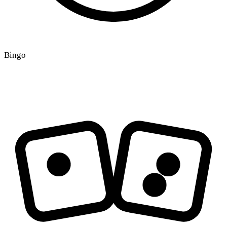
Bingo