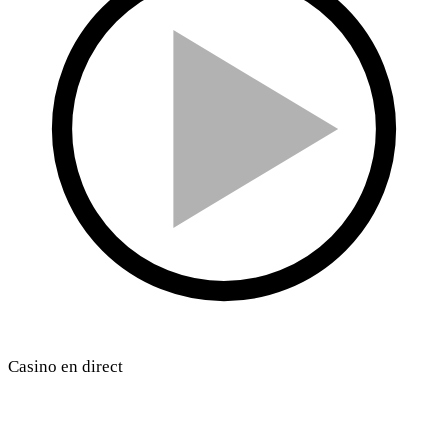
Casino en direct