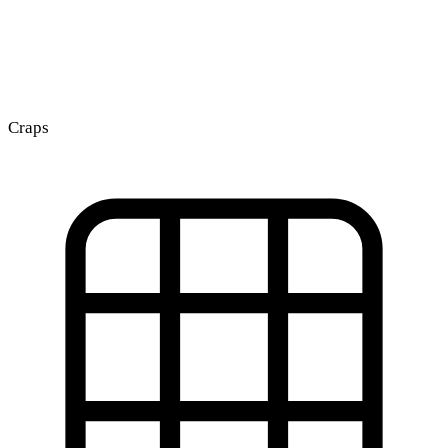
Craps