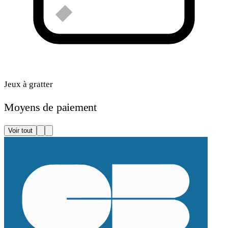
Jeux à gratter
Moyens de paiement
Voir tout