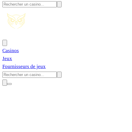
Casinos
Jeux
Fournisseurs de jeux
Meilleurs casinos
Nouveaux casinos
Casinos Français
Moyens de paiement
Crypto
CASHlib
Paysafecard
Apple