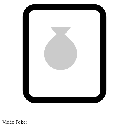
Vidéo Poker