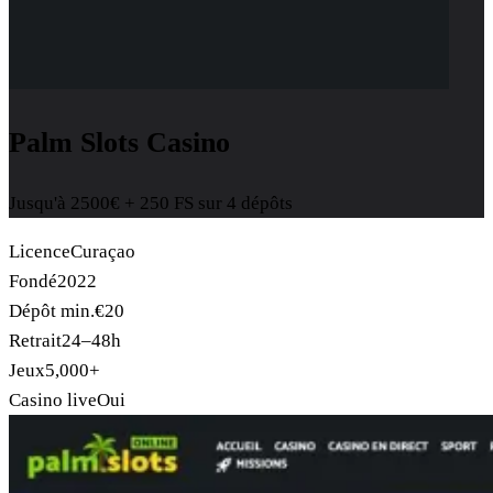
Palm Slots Casino
Jusqu'à 2500€ + 250 FS sur 4 dépôts
Licence
Curaçao
Fondé
2022
Dépôt min.
€20
Retrait
24–48h
Jeux
5,000+
Casino live
Oui