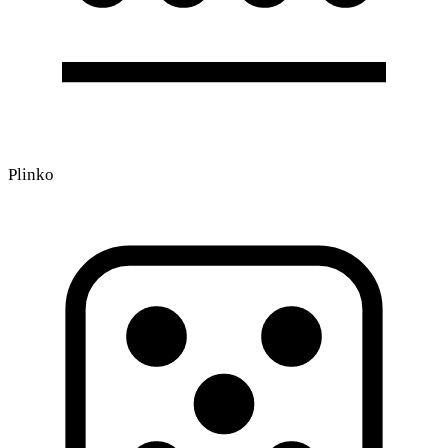
Plinko