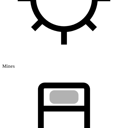
Mines