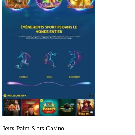
Jeux Palm Slots Casino