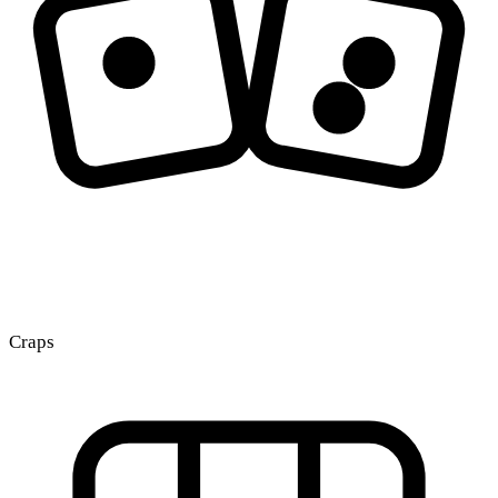
Craps