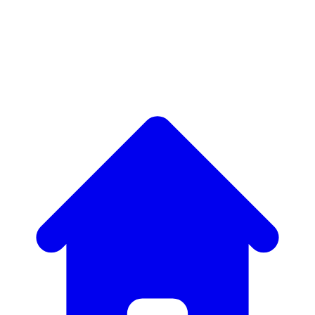
Jeux en direct
Baccarat
Bingo en ligne
Craps
Keno
Éditeurs
Tous les éditeurs
Pragmatic Play
NetEnt
Evolution
Play'n GO