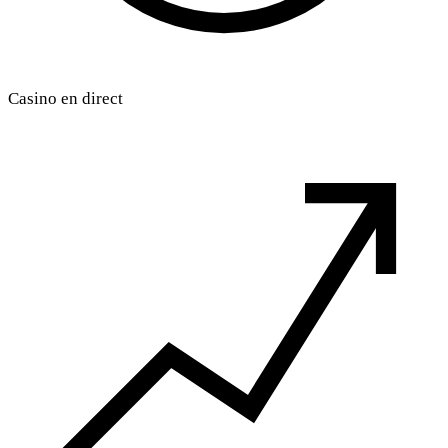
Casino en direct