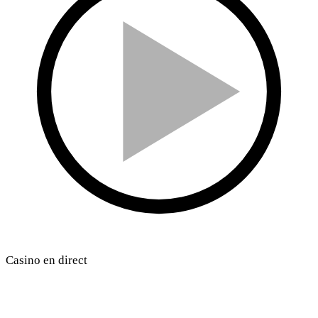
Casino en direct