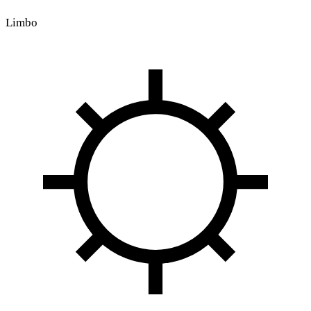
Limbo