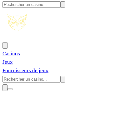
Casinos
Jeux
Fournisseurs de jeux
Meilleurs casinos
Nouveaux casinos
Casinos Français
Moyens de paiement
Crypto
CASHlib
Paysafecard
Apple