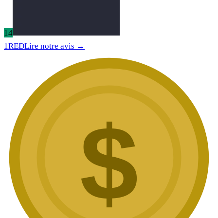
14
1RED
Lire notre avis →
$