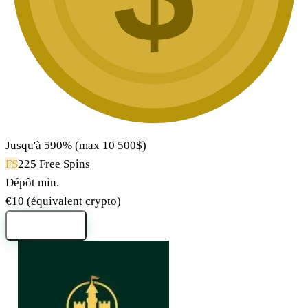
Jusqu'à 590% (max 10 500$)
FS
225 Free Spins
Dépôt min.
€10 (équivalent crypto)
Rejoindre