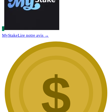
5
MyStake
Lire notre avis →
$