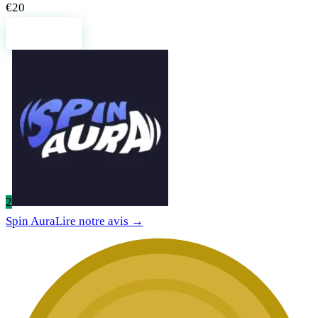
€20
Rejoindre
2
Spin Aura
Lire notre avis →