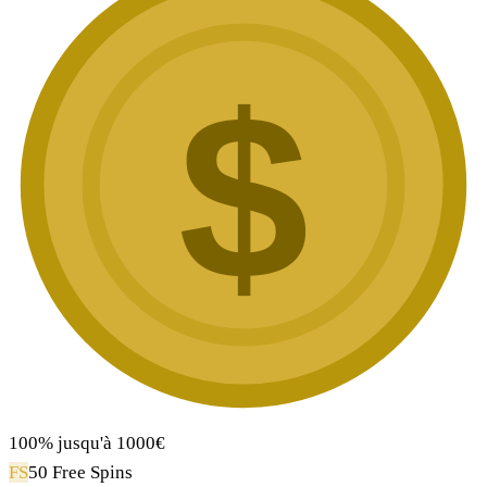
$
100% jusqu'à 1000€
FS
50 Free Spins