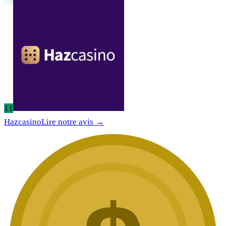
11
Hazcasino
Lire notre avis →