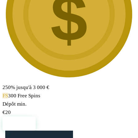
$
250% jusqu'à 3 000 €
FS
300 Free Spins
Dépôt min.
€20
Rejoindre