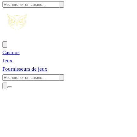
Casinos
Jeux
Fournisseurs de jeux
Meilleurs casinos
Nouveaux casinos
Casinos Français
Moyens de paiement
Crypto
CASHlib
Paysafecard
Apple