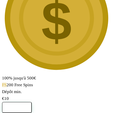
$
100% jusqu'à 500€
FS
200 Free Spins
Dépôt min.
€10
Rejoindre