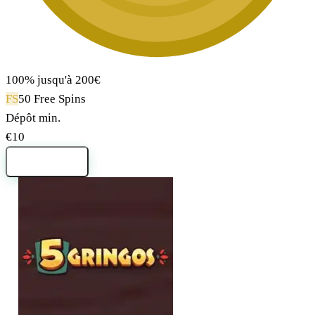
100% jusqu'à 200€
FS
50 Free Spins
Dépôt min.
€10
Rejoindre