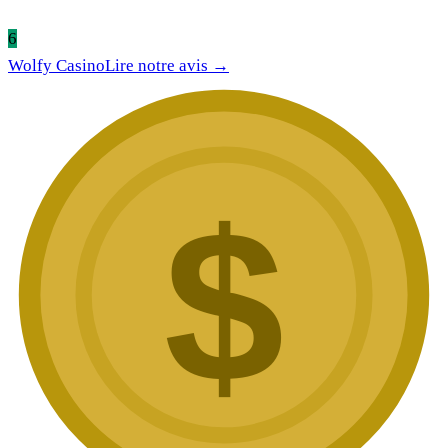
6
Wolfy Casino
Lire notre avis →
$