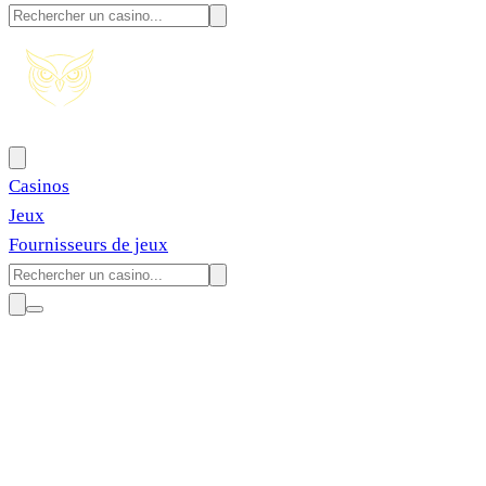
Casinos
Jeux
Fournisseurs de jeux
Meilleurs casinos
Nouveaux casinos
Casinos Français
Moyens de paiement
Crypto
CASHlib
Paysafecard
Apple Pay
Skrill
Neteller
Neosurf
T