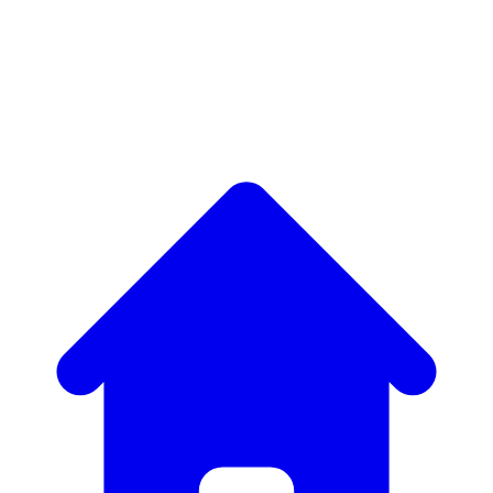
Jeux en direct
Baccarat
Bingo en ligne
Craps
Keno
Éditeurs
Tous les éditeurs
Pragmatic Play
NetEnt
Evolution
Play'n GO