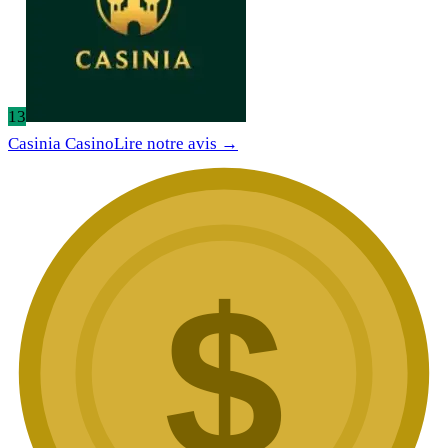
13
Casinia Casino
Lire notre avis →
$