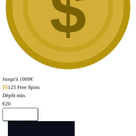
$
Jusqu'à 1000€
FS
125 Free Spins
Dépôt min.
€20
Rejoindre