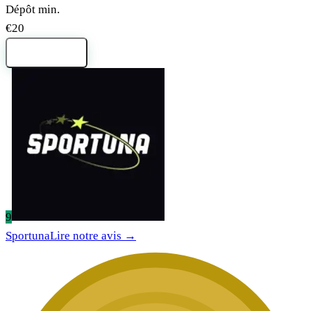
Dépôt min.
€20
Rejoindre
9
Sportuna
Lire notre avis →