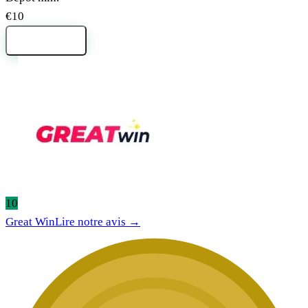
€10
Rejoindre
10
Great Win
Lire notre avis →