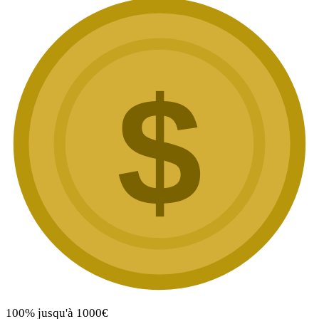
$
100% jusqu'à 1000€