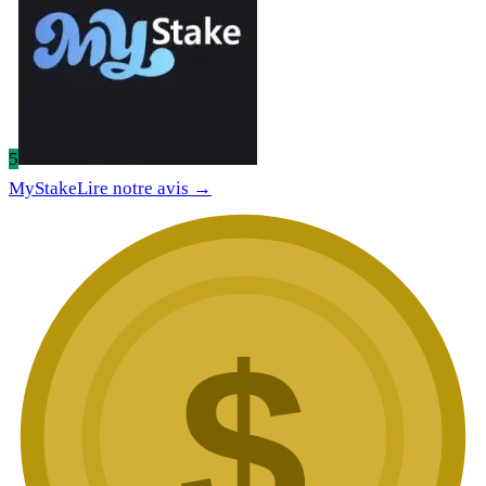
5
MyStake
Lire notre avis →
$