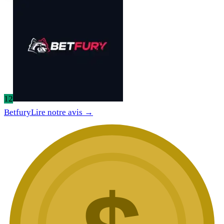
12
Betfury
Lire notre avis →