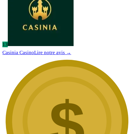
13
Casinia Casino
Lire notre avis →
$