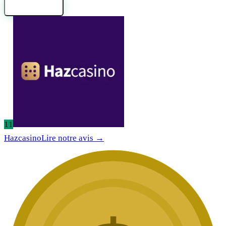
Rejoindre
11
Hazcasino
Lire notre avis →