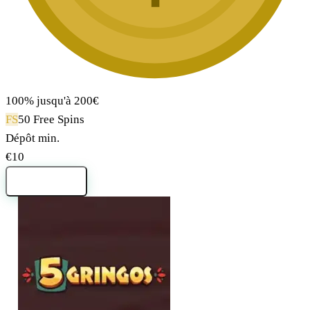
100% jusqu'à 200€
FS
50 Free Spins
Dépôt min.
€10
Rejoindre