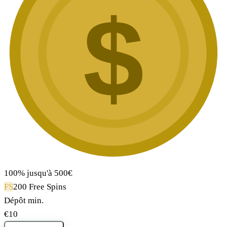
$
100% jusqu'à 500€
FS
200 Free Spins
Dépôt min.
€10