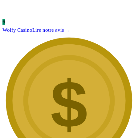
6
Wolfy Casino
Lire notre avis →
$