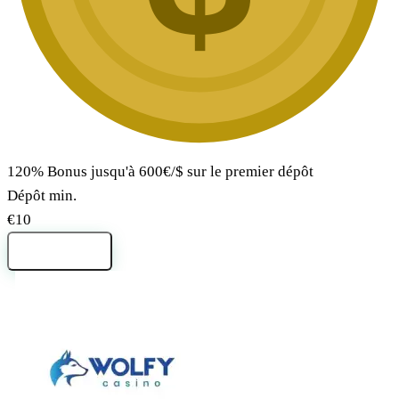
120% Bonus jusqu'à 600€/$ sur le premier dépôt
Dépôt min.
€10
Rejoindre