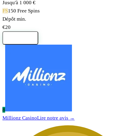
Jusqu'à 1 000 €
FS
150 Free Spins
Dépôt min.
€20
Rejoindre
8
Millionz Casino
Lire notre avis →