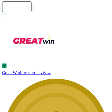
Rejoindre
10
Great Win
Lire notre avis →