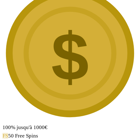
$
100% jusqu'à 1000€
FS
50 Free Spins