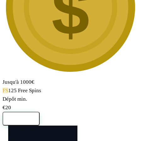
$
Jusqu'à 1000€
FS
125 Free Spins
Dépôt min.
€20
Rejoindre