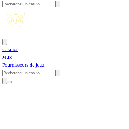
Casinos
Jeux
Fournisseurs de jeux
Meilleurs casinos
Nouveaux casinos
Casinos Français
Moyens de paiement
Crypto
CASHlib
Paysafecard
Apple Pay
Skrill
Neteller
Neosurf
T