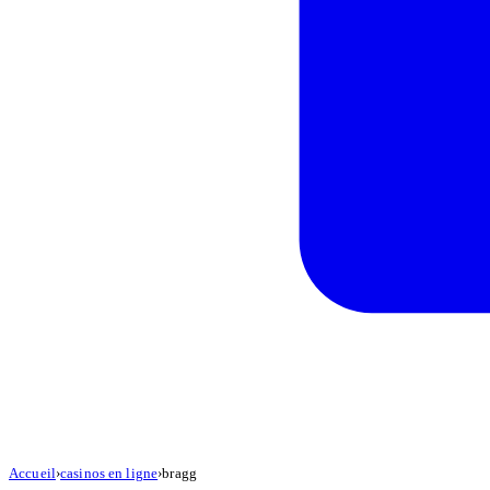
Accueil
›
casinos en ligne
›
bragg