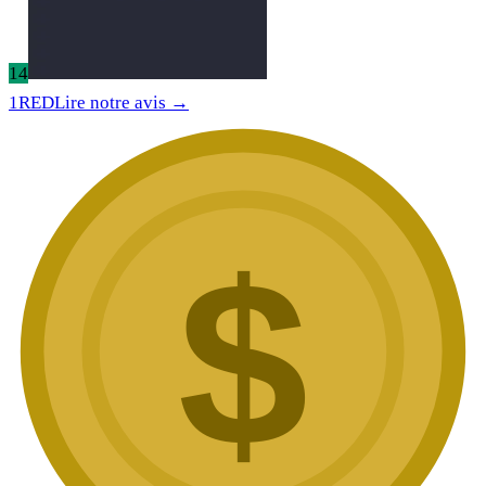
14
1RED
Lire notre avis →
$