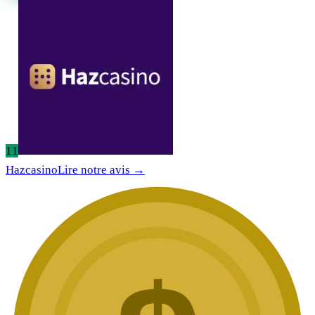
11
Hazcasino
Lire notre avis →