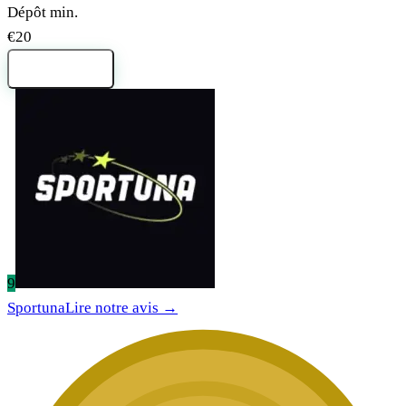
Dépôt min.
€20
Rejoindre
9
Sportuna
Lire notre avis →