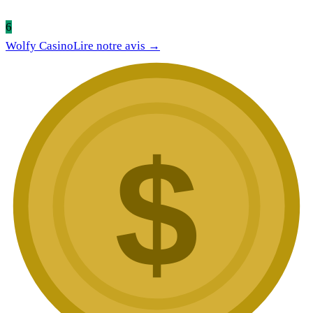
6
Wolfy Casino
Lire notre avis →
$