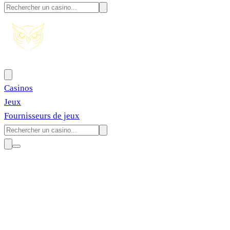
Casinos
Jeux
Fournisseurs de jeux
Meilleurs casinos
Nouveaux casinos
Casinos Français
Moyens de paiement
Crypto
CASHlib
Paysafecard
Apple Pay
Skrill
Neteller
Neosurf
T