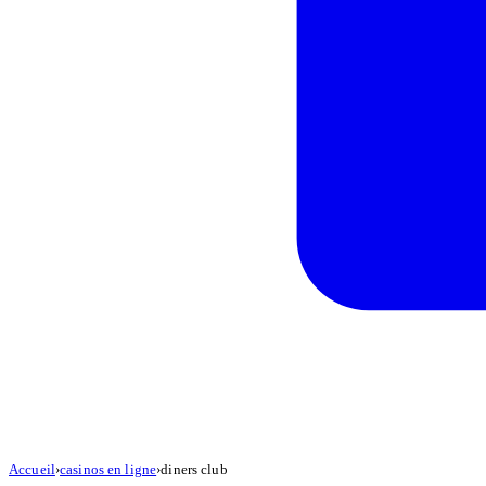
Accueil
›
casinos en ligne
›
diners club