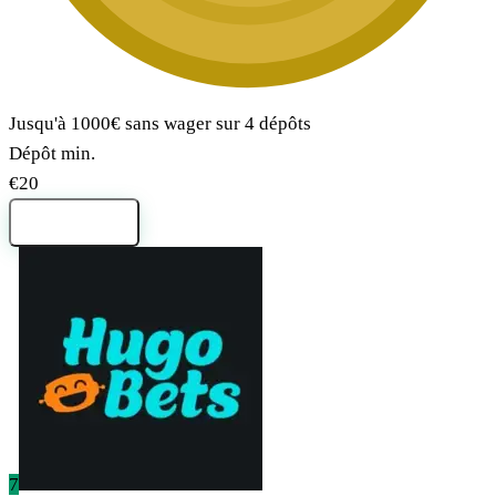
Jusqu'à 1000€ sans wager sur 4 dépôts
Dépôt min.
€20
Rejoindre
7