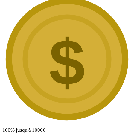
$
100% jusqu'à 1000€