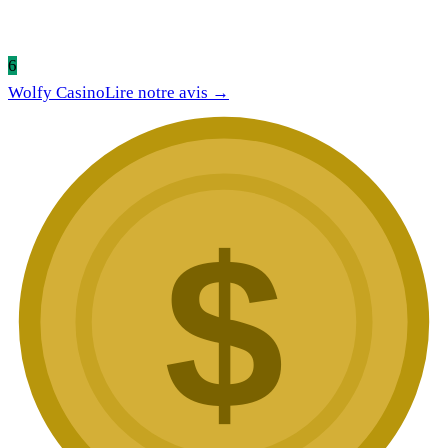
6
Wolfy Casino
Lire notre avis →
$