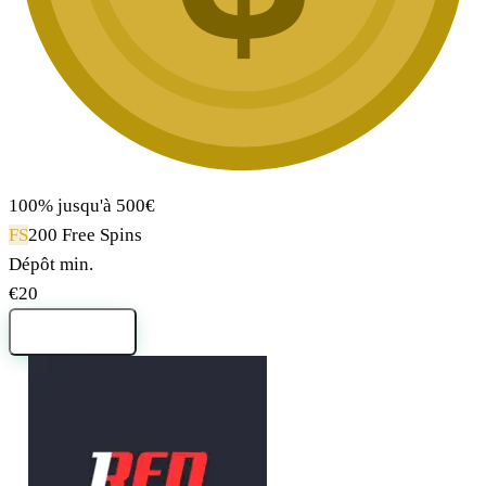
100% jusqu'à 500€
FS
200 Free Spins
Dépôt min.
€20
Rejoindre