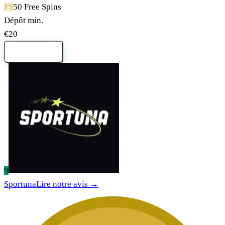
FS
50 Free Spins
Dépôt min.
€20
Rejoindre
9
Sportuna
Lire notre avis →