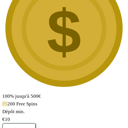
$
100% jusqu'à 500€
FS
200 Free Spins
Dépôt min.
€10