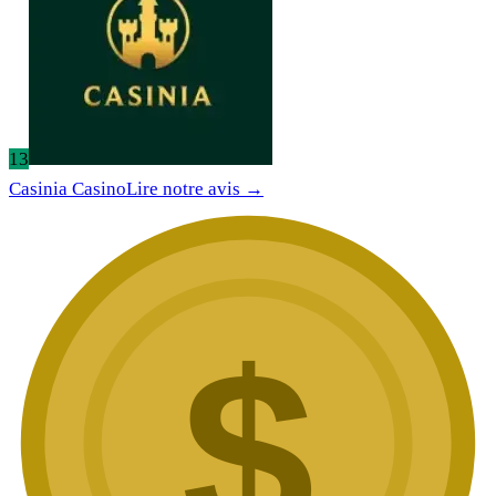
13
Casinia Casino
Lire notre avis →
$