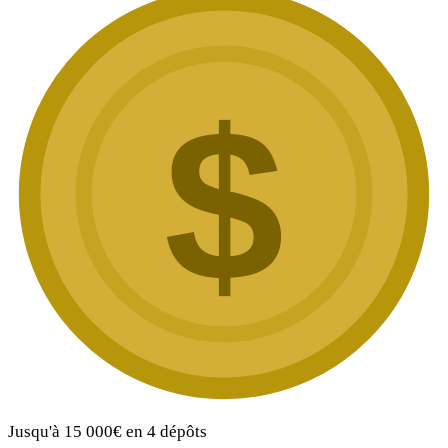
$
Jusqu'à 15 000€ en 4 dépôts