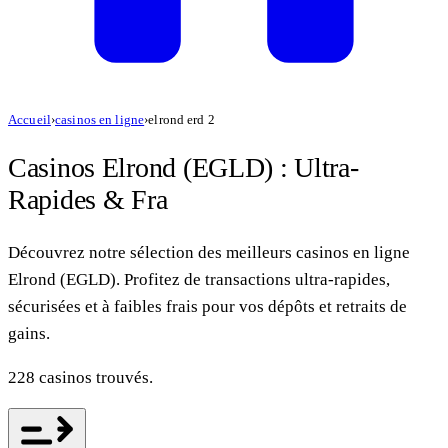
Accueil
›
casinos en ligne
›
elrond erd 2
Casinos Elrond (EGLD) : Ultra-
Rapides & Fra
Découvrez notre sélection des meilleurs casinos en ligne
Elrond (EGLD). Profitez de transactions ultra-rapides,
sécurisées et à faibles frais pour vos dépôts et retraits de
gains.
228
casinos trouvés.