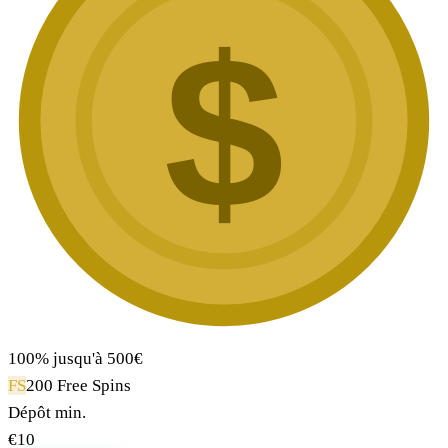
$
100% jusqu'à 500€
FS
200 Free Spins
Dépôt min.
€10