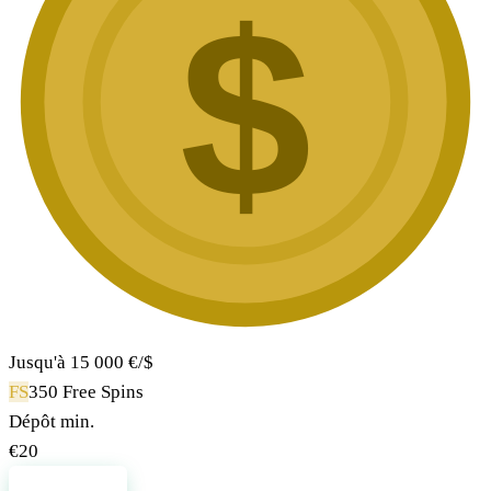
$
Jusqu'à 15 000 €/$
FS
350 Free Spins
Dépôt min.
€20
Rejoindre