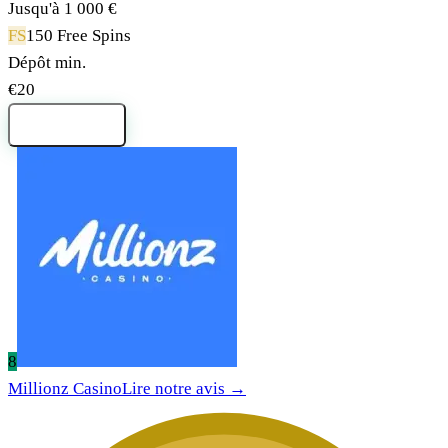
Jusqu'à 1 000 €
FS
150 Free Spins
Dépôt min.
€20
Rejoindre
8
Millionz Casino
Lire notre avis →