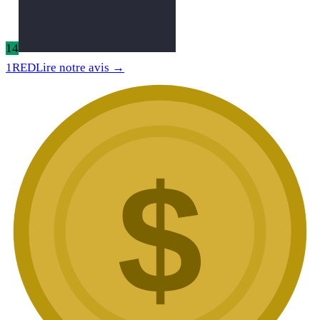
14
1RED
Lire notre avis →
$