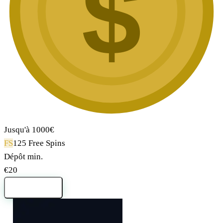
$
Jusqu'à 1000€
FS
125 Free Spins
Dépôt min.
€20
Rejoindre