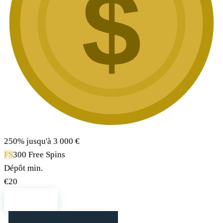
$
250% jusqu'à 3 000 €
FS
300 Free Spins
Dépôt min.
€20
Rejoindre