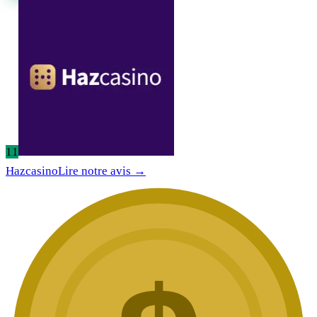
11
Hazcasino
Lire notre avis →