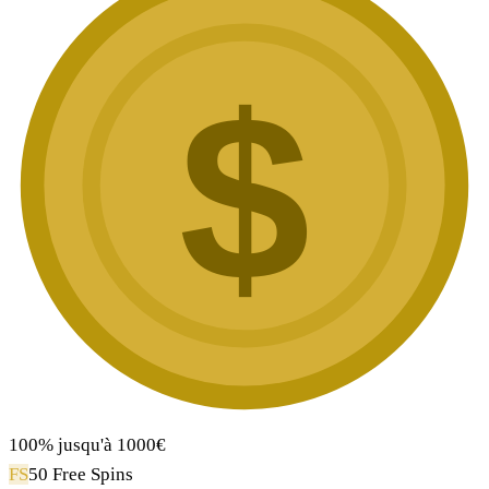
$
100% jusqu'à 1000€
FS
50 Free Spins