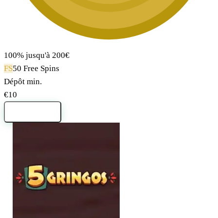
100% jusqu'à 200€
FS
50 Free Spins
Dépôt min.
€10
Rejoindre