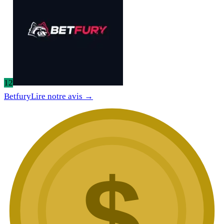
12
Betfury
Lire notre avis →
$