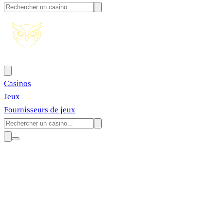
Casinos
Jeux
Fournisseurs de jeux
Meilleurs casinos
Nouveaux casinos
Casinos Français
Moyens de paiement
Crypto
CASHlib
Paysafecard
Apple