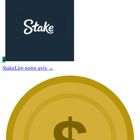
4
Stake
Lire notre avis →