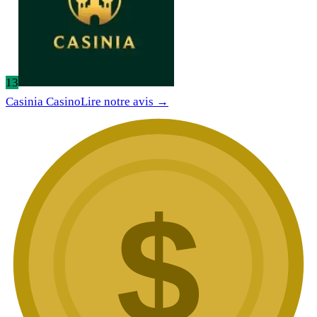
13
Casinia Casino
Lire notre avis →
$