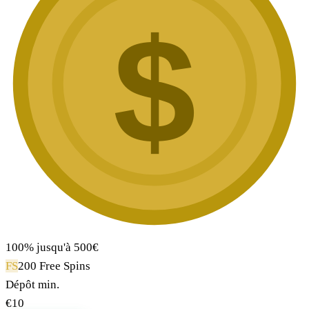
$
100% jusqu'à 500€
FS
200 Free Spins
Dépôt min.
€10