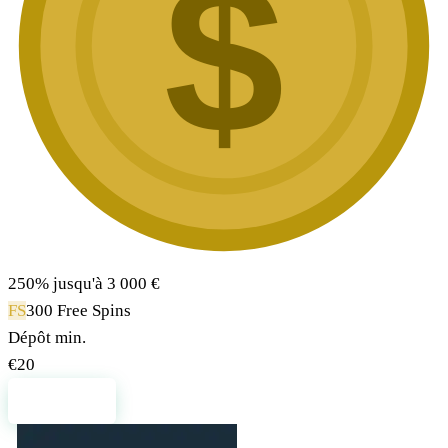
$
250% jusqu'à 3 000 €
FS
300 Free Spins
Dépôt min.
€20
Rejoindre