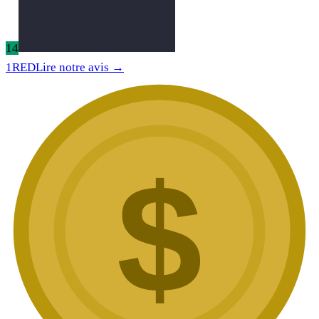
14
1RED
Lire notre avis →
$