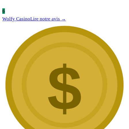
6
Wolfy Casino
Lire notre avis →
$