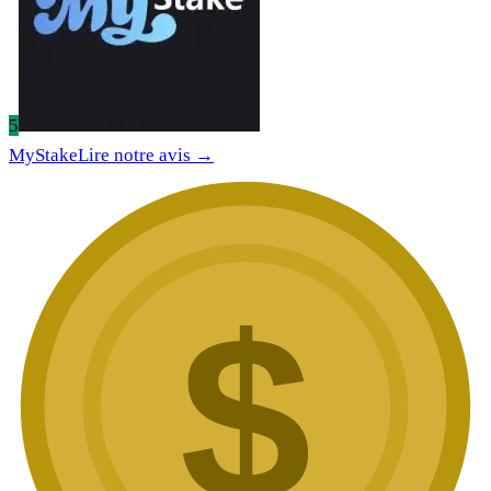
5
MyStake
Lire notre avis →
$