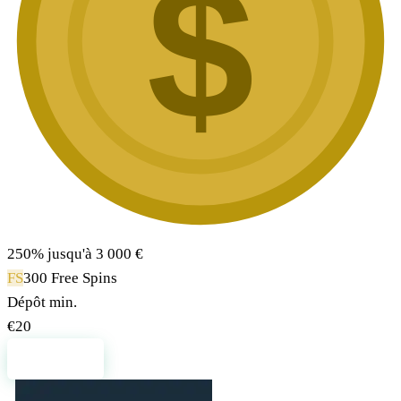
$
250% jusqu'à 3 000 €
FS
300 Free Spins
Dépôt min.
€20
Rejoindre