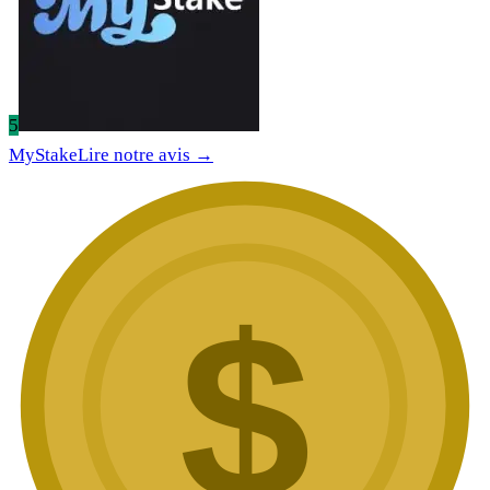
5
MyStake
Lire notre avis →
$