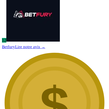
12
Betfury
Lire notre avis →
$