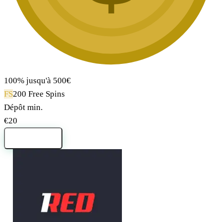
100% jusqu'à 500€
FS
200 Free Spins
Dépôt min.
€20
Rejoindre