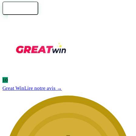
Rejoindre
10
Great Win
Lire notre avis →