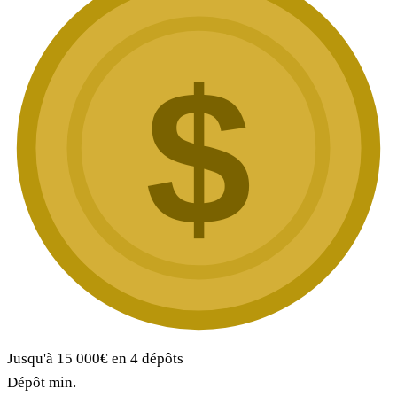
$
Jusqu'à 15 000€ en 4 dépôts
Dépôt min.