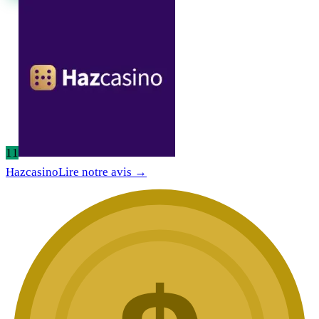
11
Hazcasino
Lire notre avis →