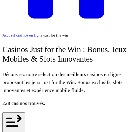
Accueil
›
casinos en ligne
›
just for the win
Casinos Just for the Win : Bonus, Jeux
Mobiles & Slots Innovantes
Découvrez notre sélection des meilleurs casinos en ligne
proposant les jeux Just for the Win. Bonus exclusifs, slots
innovantes et expérience mobile fluide.
228
casinos trouvés.