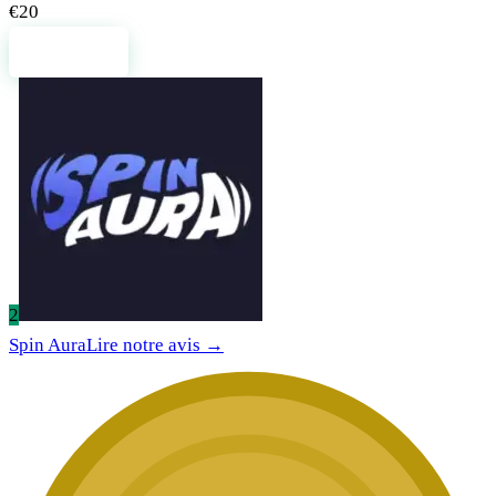
€20
Rejoindre
2
Spin Aura
Lire notre avis →