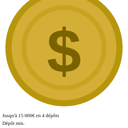
$
Jusqu'à 15 000€ en 4 dépôts
Dépôt min.