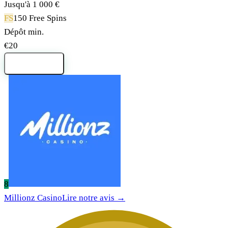
Jusqu'à 1 000 €
FS
150 Free Spins
Dépôt min.
€20
Rejoindre
8
Millionz Casino
Lire notre avis →