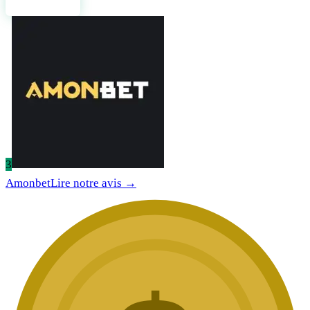
3
Amonbet
Lire notre avis →