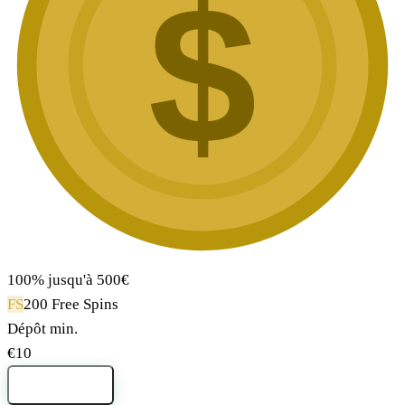
$
100% jusqu'à 500€
FS
200 Free Spins
Dépôt min.
€10
Rejoindre