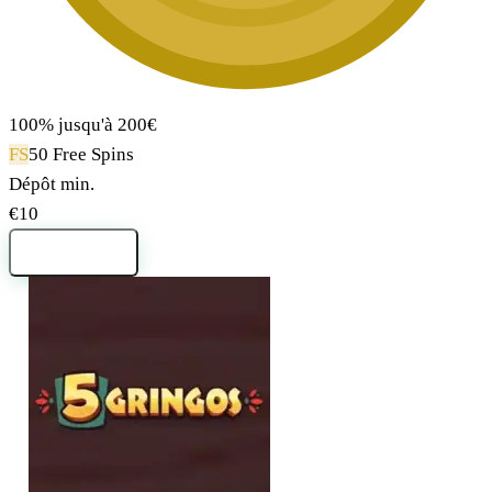
100% jusqu'à 200€
FS
50 Free Spins
Dépôt min.
€10
Rejoindre