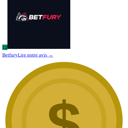
12
Betfury
Lire notre avis →
$