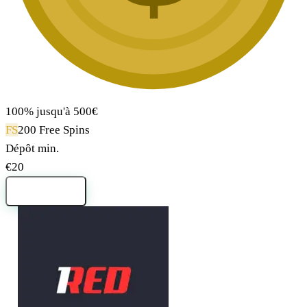
100% jusqu'à 500€
FS
200 Free Spins
Dépôt min.
€20
Rejoindre