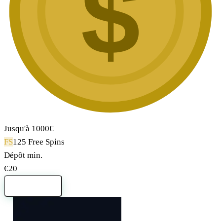
$
Jusqu'à 1000€
FS
125 Free Spins
Dépôt min.
€20
Rejoindre