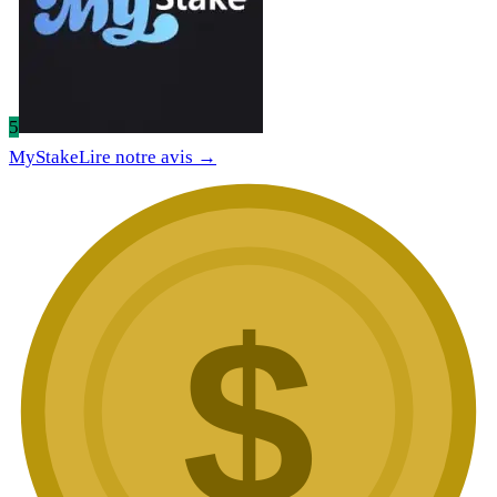
5
MyStake
Lire notre avis →
$