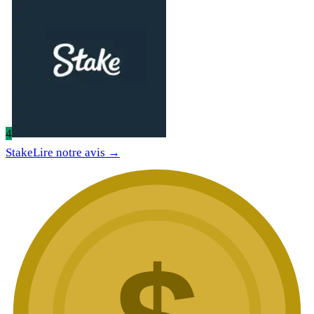
4
Stake
Lire notre avis →