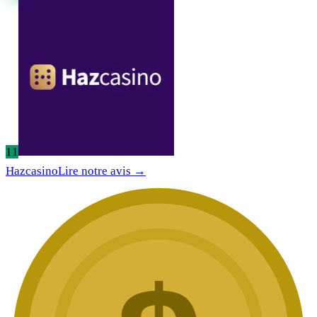
11
Hazcasino
Lire notre avis →