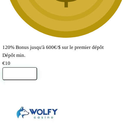
120% Bonus jusqu'à 600€/$ sur le premier dépôt
Dépôt min.
€10
Rejoindre