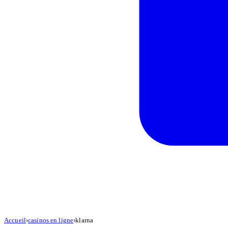
Accueil
›
casinos en ligne
›
klarna