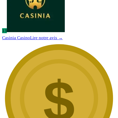
13
Casinia Casino
Lire notre avis →
$