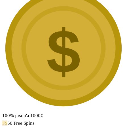
$
100% jusqu'à 1000€
FS
50 Free Spins