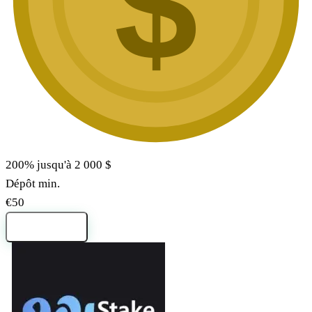
$
200% jusqu'à 2 000 $
Dépôt min.
€50
Rejoindre