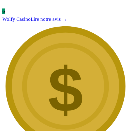
6
Wolfy Casino
Lire notre avis →
$