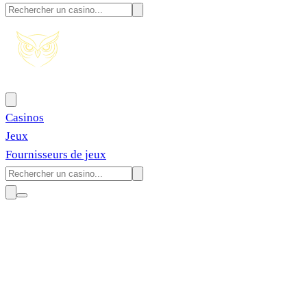
Casinos
Jeux
Fournisseurs de jeux
Meilleurs casinos
Nouveaux casinos
Casinos Français
Moyens de paiement
Crypto
CASHlib
Paysafecard
Apple