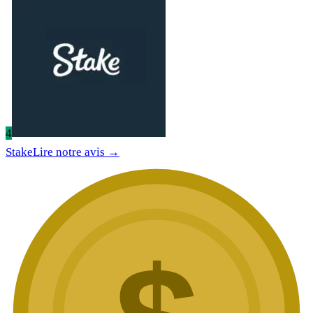
4
Stake
Lire notre avis →