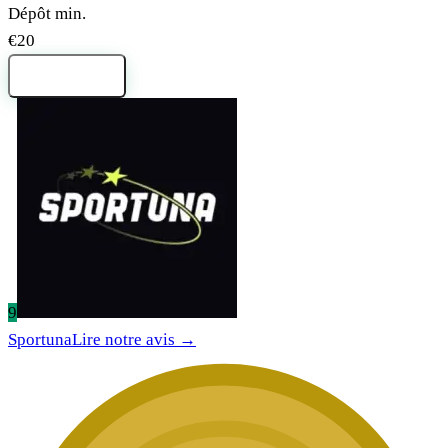
Dépôt min.
€20
Rejoindre
9
Sportuna
Lire notre avis →