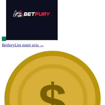
12
Betfury
Lire notre avis →
$