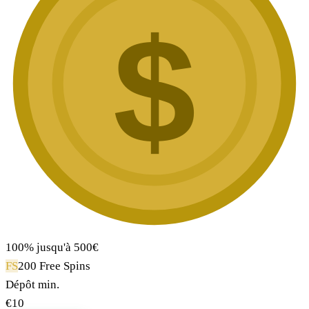
$
100% jusqu'à 500€
FS
200 Free Spins
Dépôt min.
€10