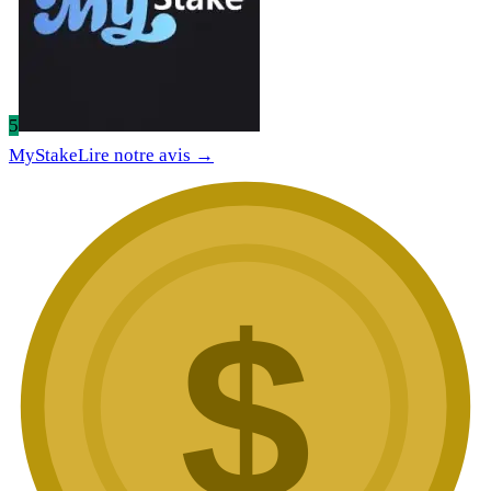
5
MyStake
Lire notre avis →
$