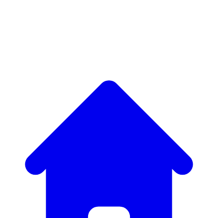
Jeux en direct
Baccarat
Bingo en ligne
Craps
Keno
Éditeurs
Tous les éditeurs
Pragmatic Play
NetEnt
Evolution
Play'n GO