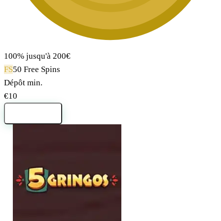
100% jusqu'à 200€
FS
50 Free Spins
Dépôt min.
€10
Rejoindre