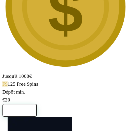
$
Jusqu'à 1000€
FS
125 Free Spins
Dépôt min.
€20
Rejoindre