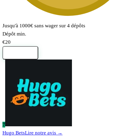
Jusqu'à 1000€ sans wager sur 4 dépôts
Dépôt min.
€20
Rejoindre
7
Hugo Bets
Lire notre avis →