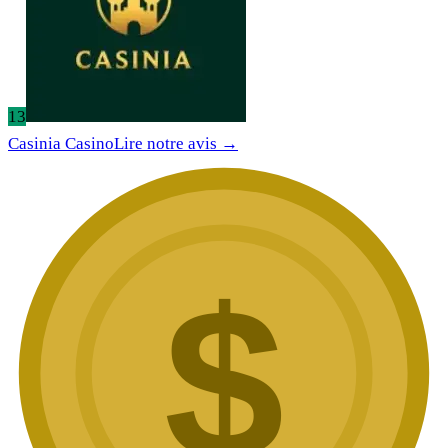
13
Casinia Casino
Lire notre avis →
$