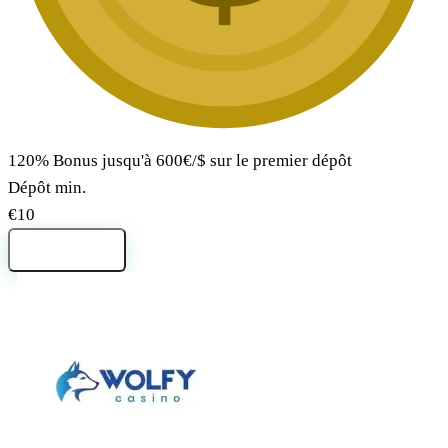
120% Bonus jusqu'à 600€/$ sur le premier dépôt
Dépôt min.
€10
Rejoindre