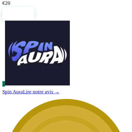
€20
Rejoindre
2
Spin Aura
Lire notre avis →