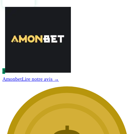
3
Amonbet
Lire notre avis →