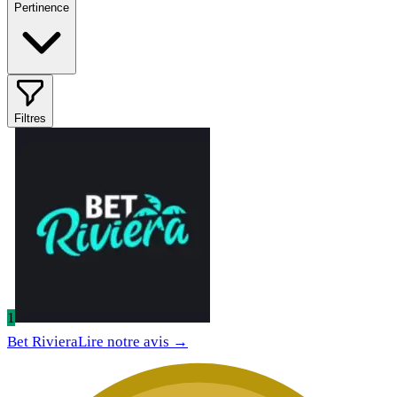
Pertinence
Filtres
1
Bet Riviera
Lire notre avis →