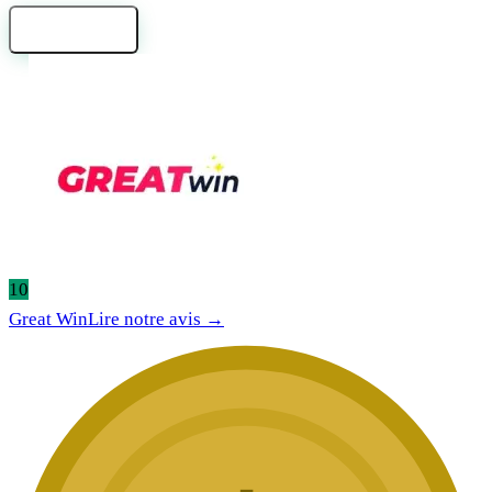
Rejoindre
10
Great Win
Lire notre avis →