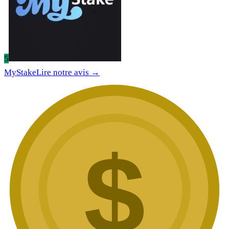
5
MyStake
Lire notre avis →
$