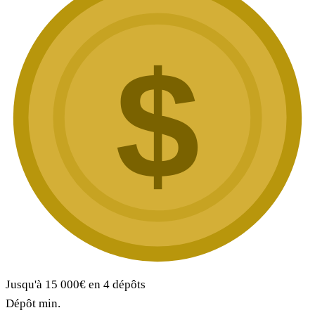
$
Jusqu'à 15 000€ en 4 dépôts
Dépôt min.