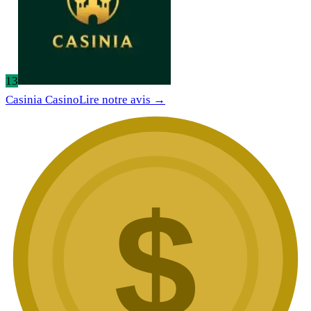
13
Casinia Casino
Lire notre avis →
$