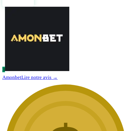
3
Amonbet
Lire notre avis →