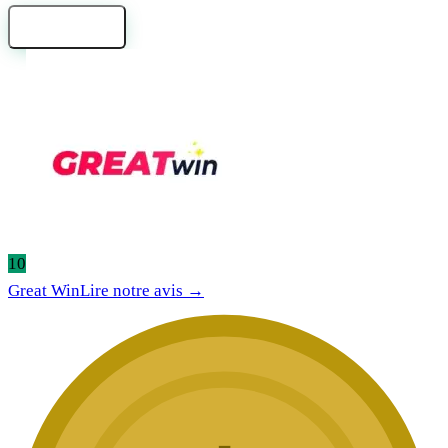
Rejoindre
10
Great Win
Lire notre avis →