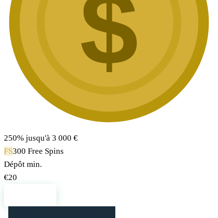
$
250% jusqu'à 3 000 €
FS
300 Free Spins
Dépôt min.
€20
Rejoindre