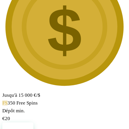
$
Jusqu'à 15 000 €/$
FS
350 Free Spins
Dépôt min.
€20
Rejoindre