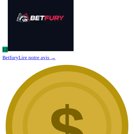
12
Betfury
Lire notre avis →
$