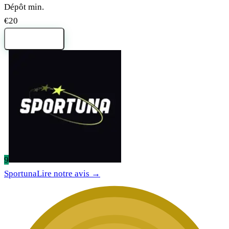
Dépôt min.
€20
Rejoindre
9
Sportuna
Lire notre avis →