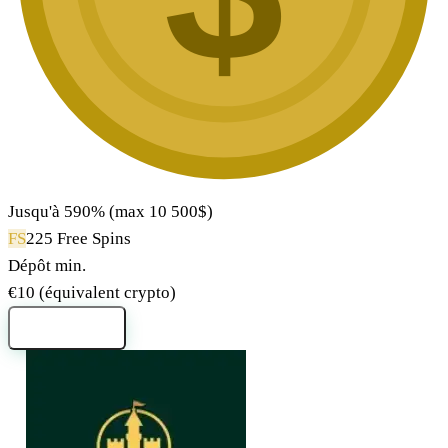
Jusqu'à 590% (max 10 500$)
FS
225 Free Spins
Dépôt min.
€10 (équivalent crypto)
Rejoindre