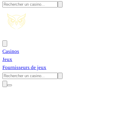
Casinos
Jeux
Fournisseurs de jeux
Meilleurs casinos
Nouveaux casinos
Casinos Français
Moyens de paiement
Crypto
CASHlib
Paysafecard
Apple