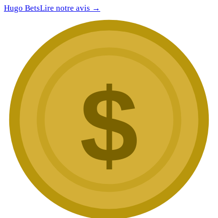
Hugo Bets
Lire notre avis →
$