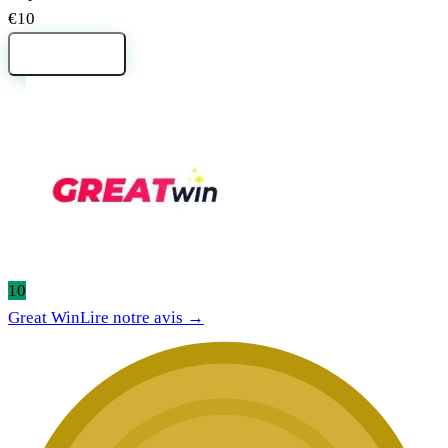
€10
Rejoindre
10
Great Win
Lire notre avis →