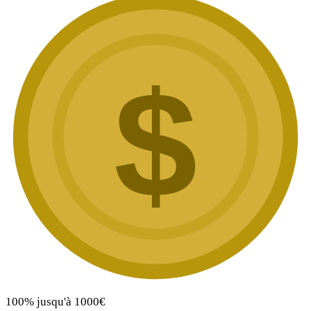
$
100% jusqu'à 1000€