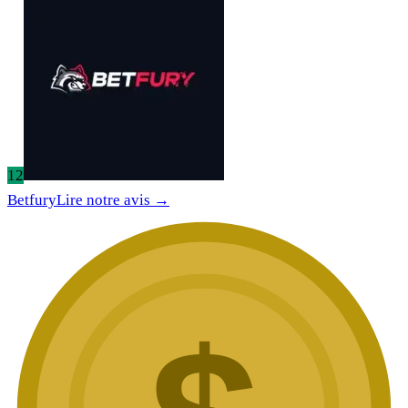
12
Betfury
Lire notre avis →