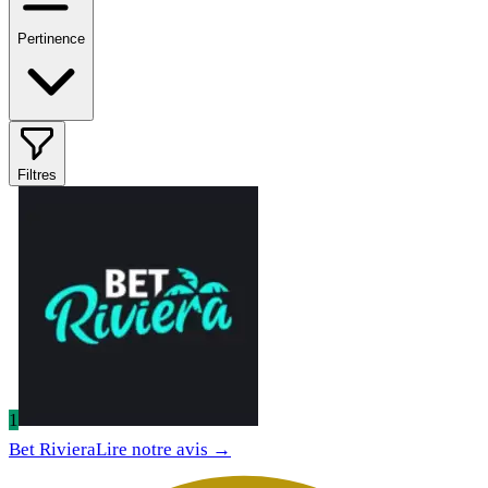
Pertinence
Filtres
1
Bet Riviera
Lire notre avis →