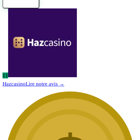
Rejoindre
11
Hazcasino
Lire notre avis →