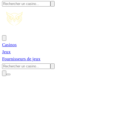
Casinos
Jeux
Fournisseurs de jeux
Meilleurs casinos
Nouveaux casinos
Casinos Français
Moyens de paiement
Crypto
CASHlib
Paysafecard
Apple