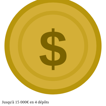
$
Jusqu'à 15 000€ en 4 dépôts