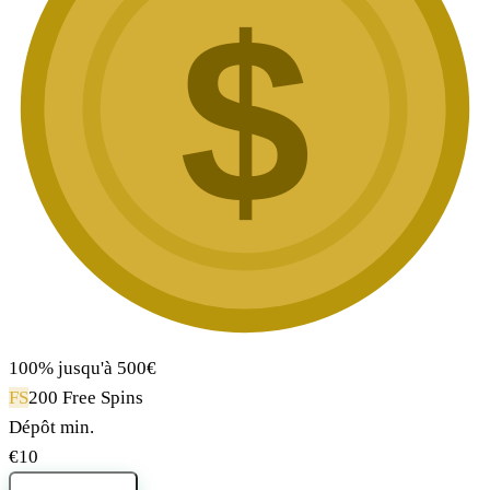
$
100% jusqu'à 500€
FS
200 Free Spins
Dépôt min.
€10