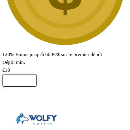
120% Bonus jusqu'à 600€/$ sur le premier dépôt
Dépôt min.
€10
Rejoindre