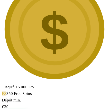
$
Jusqu'à 15 000 €/$
FS
350 Free Spins
Dépôt min.
€20