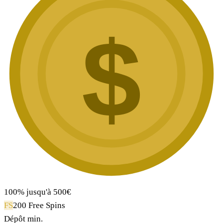
$
100% jusqu'à 500€
FS
200 Free Spins
Dépôt min.