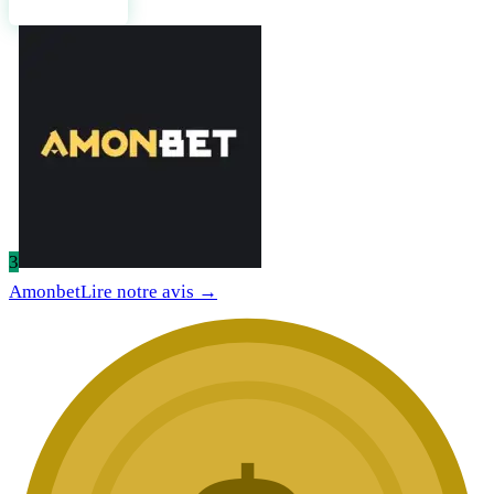
3
Amonbet
Lire notre avis →