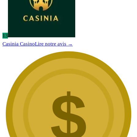
13
Casinia Casino
Lire notre avis →
$