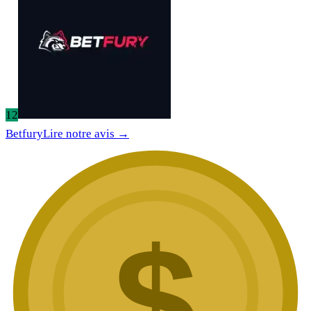
12
Betfury
Lire notre avis →
$