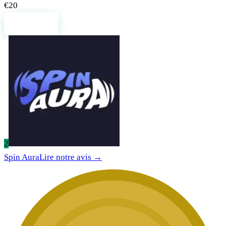
€20
Rejoindre
2
Spin Aura
Lire notre avis →