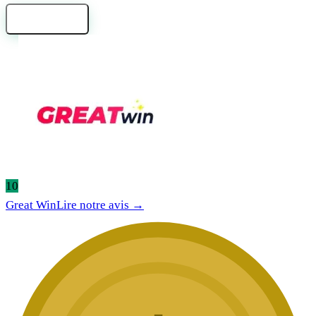
Rejoindre
10
Great Win
Lire notre avis →