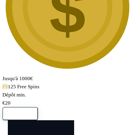
$
Jusqu'à 1000€
FS
125 Free Spins
Dépôt min.
€20
Rejoindre