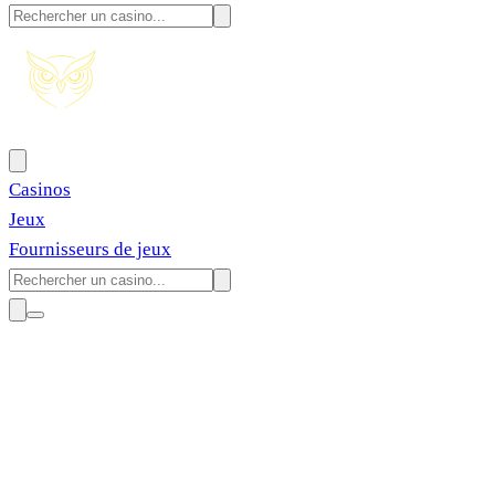
Casinos
Jeux
Fournisseurs de jeux
Meilleurs casinos
Nouveaux casinos
Casinos Français
Moyens de paiement
Crypto
CASHlib
Paysafecard
Apple