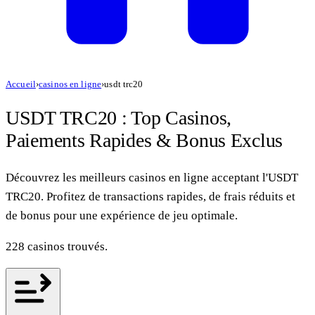
Accueil
›
casinos en ligne
›
usdt trc20
USDT TRC20 : Top Casinos,
Paiements Rapides & Bonus Exclus
Découvrez les meilleurs casinos en ligne acceptant l'USDT
TRC20. Profitez de transactions rapides, de frais réduits et
de bonus pour une expérience de jeu optimale.
228
casinos trouvés.