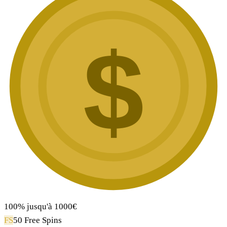
$
100% jusqu'à 1000€
FS
50 Free Spins