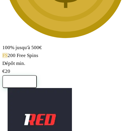
100% jusqu'à 500€
FS
200 Free Spins
Dépôt min.
€20
Rejoindre