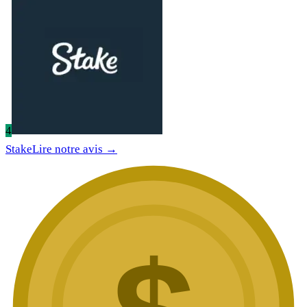
4
Stake
Lire notre avis →