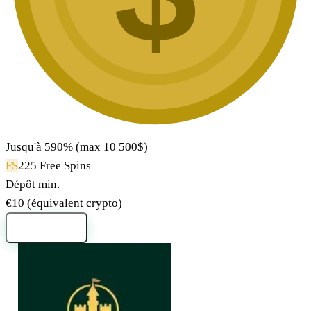
Jusqu'à 590% (max 10 500$)
FS
225 Free Spins
Dépôt min.
€10 (équivalent crypto)
Rejoindre