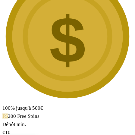
$
100% jusqu'à 500€
FS
200 Free Spins
Dépôt min.
€10