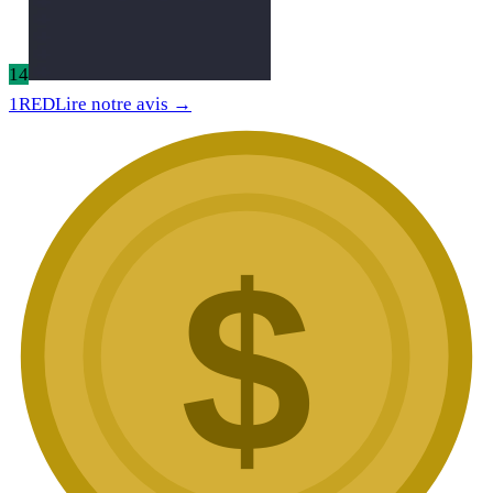
14
1RED
Lire notre avis →
$