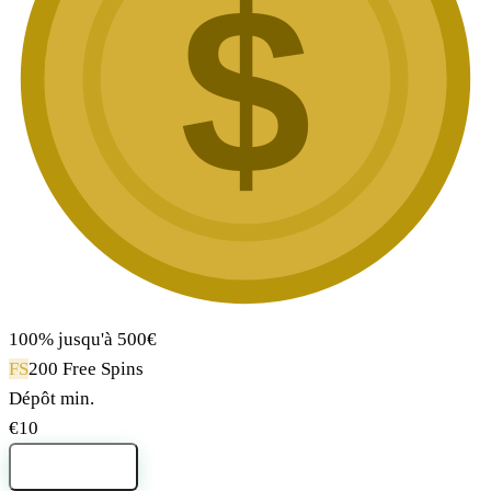
$
100% jusqu'à 500€
FS
200 Free Spins
Dépôt min.
€10
Rejoindre