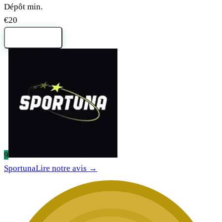
Dépôt min.
€20
Rejoindre
9
Sportuna
Lire notre avis →