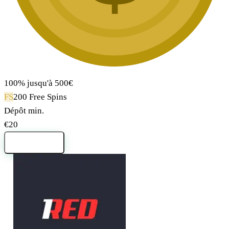
100% jusqu'à 500€
FS
200 Free Spins
Dépôt min.
€20
Rejoindre