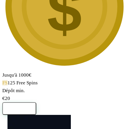
$
Jusqu'à 1000€
FS
125 Free Spins
Dépôt min.
€20
Rejoindre