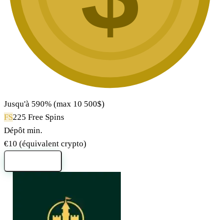
Jusqu'à 590% (max 10 500$)
FS
225 Free Spins
Dépôt min.
€10 (équivalent crypto)
Rejoindre