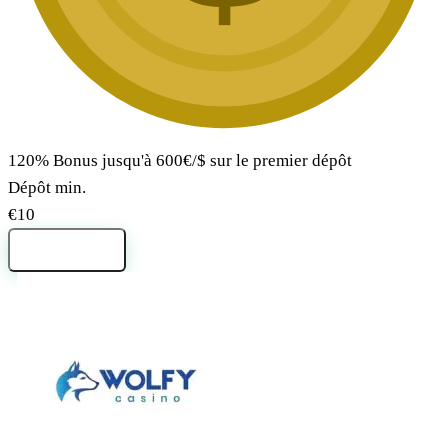
120% Bonus jusqu'à 600€/$ sur le premier dépôt
Dépôt min.
€10
Rejoindre