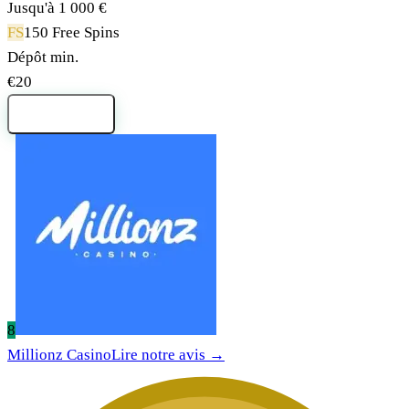
Jusqu'à 1 000 €
FS
150 Free Spins
Dépôt min.
€20
Rejoindre
8
Millionz Casino
Lire notre avis →