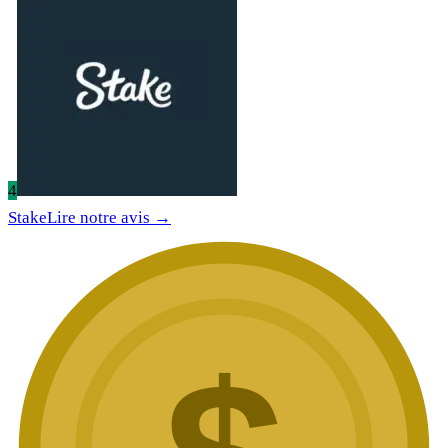
4
Stake
Lire notre avis →