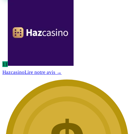
11
Hazcasino
Lire notre avis →