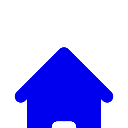
Jeux en direct
Baccarat
Bingo en ligne
Craps
Keno
Éditeurs
Tous les éditeurs
Pragmatic Play
NetEnt
Evolution
Play'n GO