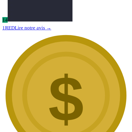
14
1RED
Lire notre avis →
$