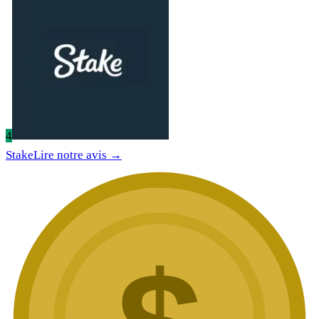
4
Stake
Lire notre avis →