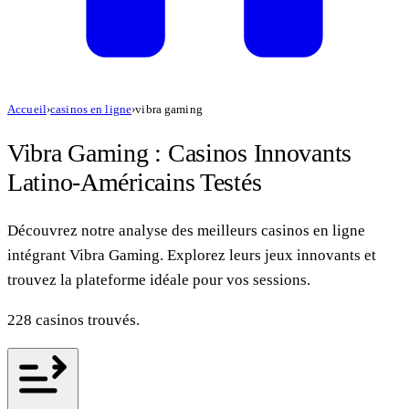
Accueil
›
casinos en ligne
›
vibra gaming
Vibra Gaming : Casinos Innovants
Latino-Américains Testés
Découvrez notre analyse des meilleurs casinos en ligne
intégrant Vibra Gaming. Explorez leurs jeux innovants et
trouvez la plateforme idéale pour vos sessions.
228
casinos trouvés.