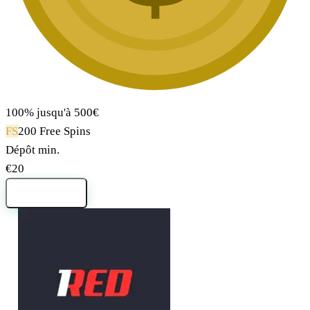
100% jusqu'à 500€
FS
200 Free Spins
Dépôt min.
€20
Rejoindre