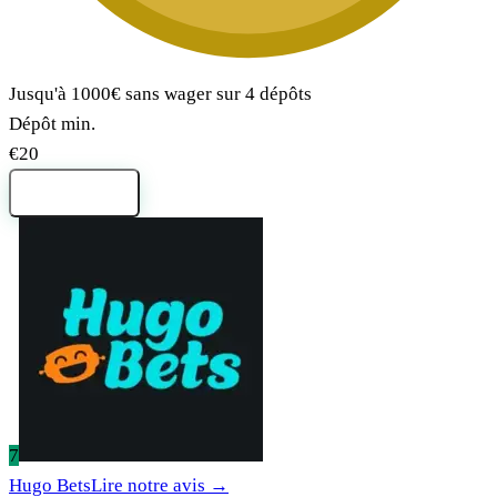
Jusqu'à 1000€ sans wager sur 4 dépôts
Dépôt min.
€20
Rejoindre
7
Hugo Bets
Lire notre avis →