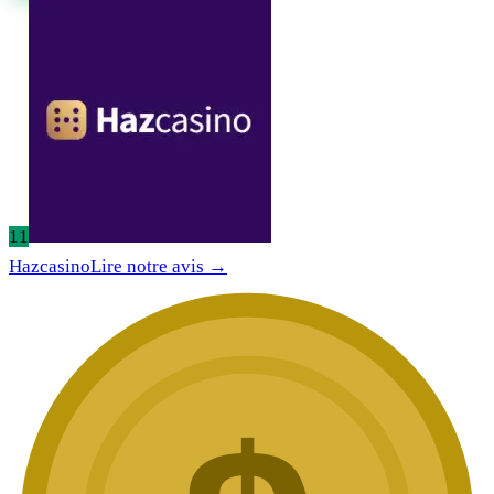
11
Hazcasino
Lire notre avis →