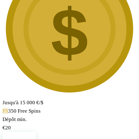
$
Jusqu'à 15 000 €/$
FS
350 Free Spins
Dépôt min.
€20
Rejoindre