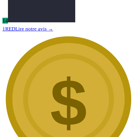
14
1RED
Lire notre avis →
$