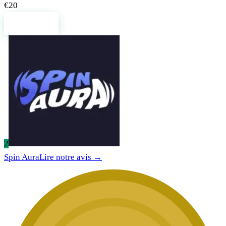
€20
Rejoindre
2
Spin Aura
Lire notre avis →