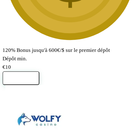
120% Bonus jusqu'à 600€/$ sur le premier dépôt
Dépôt min.
€10
Rejoindre