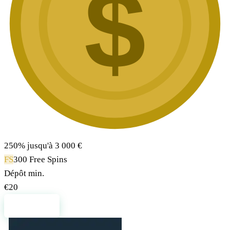
$
250% jusqu'à 3 000 €
FS
300 Free Spins
Dépôt min.
€20
Rejoindre