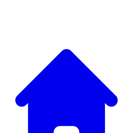
Jeux en direct
Baccarat
Bingo en ligne
Craps
Keno
Éditeurs
Tous les éditeurs
Pragmatic Play
NetEnt
Evolution
Play'n GO