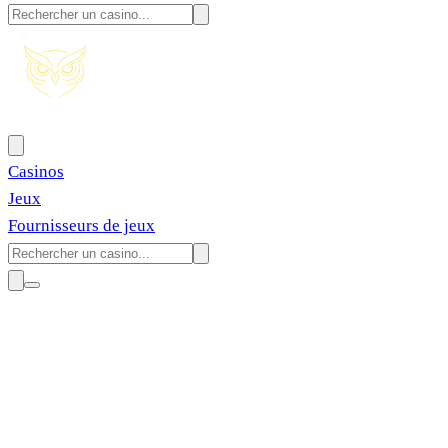
Casinos
Jeux
Fournisseurs de jeux
Meilleurs casinos
Nouveaux casinos
Casinos Français
Moyens de paiement
Crypto
CASHlib
Paysafecard
Apple Pay
Skrill
Neteller
Neosurf
T