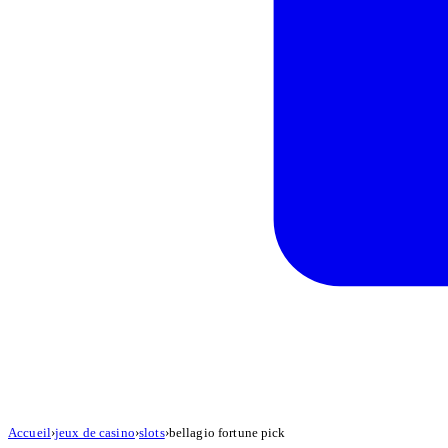
Accueil
›
jeux de casino
›
slots
›
bellagio fortune pick