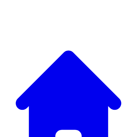
Jeux en direct
Baccarat
Bingo en ligne
Craps
Keno
Éditeurs
Tous les éditeurs
Pragmatic Play
NetEnt
Evolution
Play'n GO