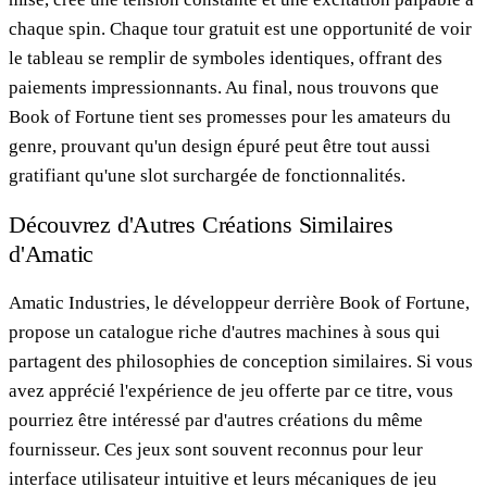
chaque spin. Chaque tour gratuit est une opportunité de voir
le tableau se remplir de symboles identiques, offrant des
paiements impressionnants. Au final, nous trouvons que
Book of Fortune tient ses promesses pour les amateurs du
genre, prouvant qu'un design épuré peut être tout aussi
gratifiant qu'une slot surchargée de fonctionnalités.
Découvrez d'Autres Créations Similaires
d'Amatic
Amatic Industries, le développeur derrière Book of Fortune,
propose un catalogue riche d'autres machines à sous qui
partagent des philosophies de conception similaires. Si vous
avez apprécié l'expérience de jeu offerte par ce titre, vous
pourriez être intéressé par d'autres créations du même
fournisseur. Ces jeux sont souvent reconnus pour leur
interface utilisateur intuitive et leurs mécaniques de jeu