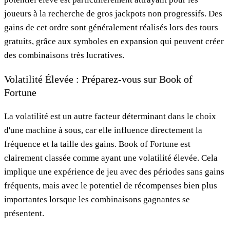
joueurs à la recherche de gros jackpots non progressifs. Des
gains de cet ordre sont généralement réalisés lors des tours
gratuits, grâce aux symboles en expansion qui peuvent créer
des combinaisons très lucratives.
Volatilité Élevée : Préparez-vous sur Book of
Fortune
La volatilité est un autre facteur déterminant dans le choix
d'une machine à sous, car elle influence directement la
fréquence et la taille des gains. Book of Fortune est
clairement classée comme ayant une volatilité élevée. Cela
implique une expérience de jeu avec des périodes sans gains
fréquents, mais avec le potentiel de récompenses bien plus
importantes lorsque les combinaisons gagnantes se
présentent.