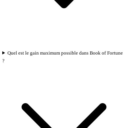
Quel est le gain maximum possible dans Book of Fortune
?