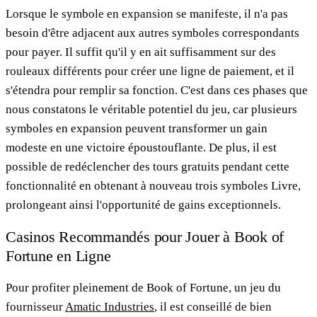
Lorsque le symbole en expansion se manifeste, il n'a pas
besoin d'être adjacent aux autres symboles correspondants
pour payer. Il suffit qu'il y en ait suffisamment sur des
rouleaux différents pour créer une ligne de paiement, et il
s'étendra pour remplir sa fonction. C'est dans ces phases que
nous constatons le véritable potentiel du jeu, car plusieurs
symboles en expansion peuvent transformer un gain
modeste en une victoire époustouflante. De plus, il est
possible de redéclencher des tours gratuits pendant cette
fonctionnalité en obtenant à nouveau trois symboles Livre,
prolongeant ainsi l'opportunité de gains exceptionnels.
Casinos Recommandés pour Jouer à Book of
Fortune en Ligne
Pour profiter pleinement de Book of Fortune, un jeu du
fournisseur
Amatic Industries
, il est conseillé de bien