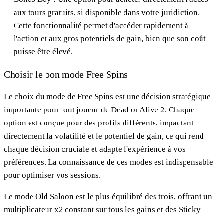
aux tours gratuits, si disponible dans votre juridiction.
Cette fonctionnalité permet d'accéder rapidement à
l'action et aux gros potentiels de gain, bien que son coût
puisse être élevé.
Choisir le bon mode Free Spins
Le choix du mode de Free Spins est une décision stratégique
importante pour tout joueur de Dead or Alive 2. Chaque
option est conçue pour des profils différents, impactant
directement la volatilité et le potentiel de gain, ce qui rend
chaque décision cruciale et adapte l'expérience à vos
préférences. La connaissance de ces modes est indispensable
pour optimiser vos sessions.
Le mode Old Saloon est le plus équilibré des trois, offrant un
multiplicateur x2 constant sur tous les gains et des Sticky