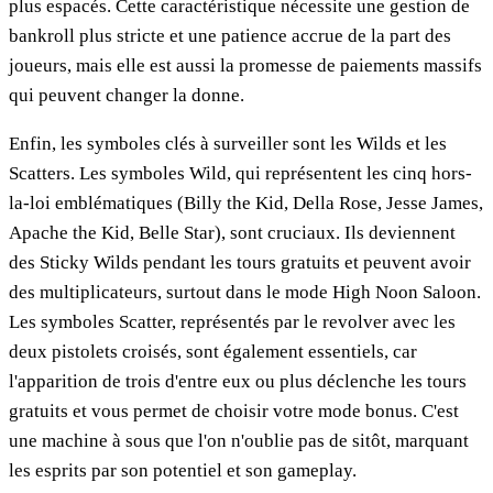
plus espacés. Cette caractéristique nécessite une gestion de
bankroll plus stricte et une patience accrue de la part des
joueurs, mais elle est aussi la promesse de paiements massifs
qui peuvent changer la donne.
Enfin, les symboles clés à surveiller sont les Wilds et les
Scatters. Les symboles Wild, qui représentent les cinq hors-
la-loi emblématiques (Billy the Kid, Della Rose, Jesse James,
Apache the Kid, Belle Star), sont cruciaux. Ils deviennent
des Sticky Wilds pendant les tours gratuits et peuvent avoir
des multiplicateurs, surtout dans le mode High Noon Saloon.
Les symboles Scatter, représentés par le revolver avec les
deux pistolets croisés, sont également essentiels, car
l'apparition de trois d'entre eux ou plus déclenche les tours
gratuits et vous permet de choisir votre mode bonus. C'est
une machine à sous que l'on n'oublie pas de sitôt, marquant
les esprits par son potentiel et son gameplay.