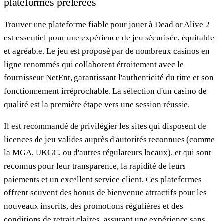
plateformes préférées
Trouver une plateforme fiable pour jouer à Dead or Alive 2
est essentiel pour une expérience de jeu sécurisée, équitable
et agréable. Le jeu est proposé par de nombreux casinos en
ligne renommés qui collaborent étroitement avec le
fournisseur NetEnt, garantissant l'authenticité du titre et son
fonctionnement irréprochable. La sélection d'un casino de
qualité est la première étape vers une session réussie.
Il est recommandé de privilégier les sites qui disposent de
licences de jeu valides auprès d'autorités reconnues (comme
la MGA, UKGC, ou d'autres régulateurs locaux), et qui sont
reconnus pour leur transparence, la rapidité de leurs
paiements et un excellent service client. Ces plateformes
offrent souvent des bonus de bienvenue attractifs pour les
nouveaux inscrits, des promotions régulières et des
conditions de retrait claires, assurant une expérience sans