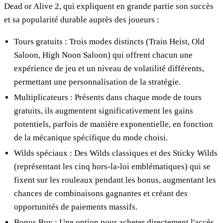
Dead or Alive 2, qui expliquent en grande partie son succès
et sa popularité durable auprès des joueurs :
Tours gratuits : Trois modes distincts (Train Heist, Old
Saloon, High Noon Saloon) qui offrent chacun une
expérience de jeu et un niveau de volatilité différents,
permettant une personnalisation de la stratégie.
Multiplicateurs : Présents dans chaque mode de tours
gratuits, ils augmentent significativement les gains
potentiels, parfois de manière exponentielle, en fonction
de la mécanique spécifique du mode choisi.
Wilds spéciaux : Des Wilds classiques et des Sticky Wilds
(représentant les cinq hors-la-loi emblématiques) qui se
fixent sur les rouleaux pendant les bonus, augmentant les
chances de combinaisons gagnantes et créant des
opportunités de paiements massifs.
Bonus Buy : Une option pour acheter directement l'accès