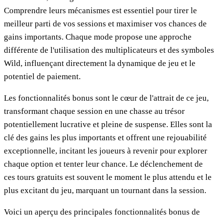
Comprendre leurs mécanismes est essentiel pour tirer le
meilleur parti de vos sessions et maximiser vos chances de
gains importants. Chaque mode propose une approche
différente de l'utilisation des multiplicateurs et des symboles
Wild, influençant directement la dynamique de jeu et le
potentiel de paiement.
Les fonctionnalités bonus sont le cœur de l'attrait de ce jeu,
transformant chaque session en une chasse au trésor
potentiellement lucrative et pleine de suspense. Elles sont la
clé des gains les plus importants et offrent une rejouabilité
exceptionnelle, incitant les joueurs à revenir pour explorer
chaque option et tenter leur chance. Le déclenchement de
ces tours gratuits est souvent le moment le plus attendu et le
plus excitant du jeu, marquant un tournant dans la session.
Voici un aperçu des principales fonctionnalités bonus de