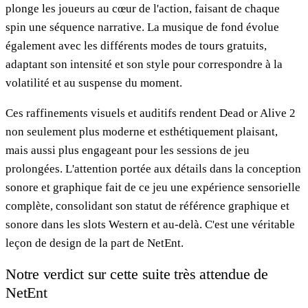
plonge les joueurs au cœur de l'action, faisant de chaque
spin une séquence narrative. La musique de fond évolue
également avec les différents modes de tours gratuits,
adaptant son intensité et son style pour correspondre à la
volatilité et au suspense du moment.
Ces raffinements visuels et auditifs rendent Dead or Alive 2
non seulement plus moderne et esthétiquement plaisant,
mais aussi plus engageant pour les sessions de jeu
prolongées. L'attention portée aux détails dans la conception
sonore et graphique fait de ce jeu une expérience sensorielle
complète, consolidant son statut de référence graphique et
sonore dans les slots Western et au-delà. C'est une véritable
leçon de design de la part de NetEnt.
Notre verdict sur cette suite très attendue de
NetEnt