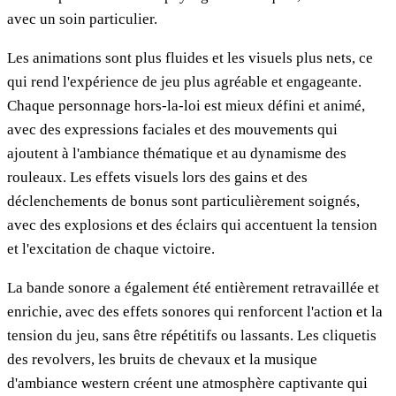
avec un soin particulier.
Les animations sont plus fluides et les visuels plus nets, ce
qui rend l'expérience de jeu plus agréable et engageante.
Chaque personnage hors-la-loi est mieux défini et animé,
avec des expressions faciales et des mouvements qui
ajoutent à l'ambiance thématique et au dynamisme des
rouleaux. Les effets visuels lors des gains et des
déclenchements de bonus sont particulièrement soignés,
avec des explosions et des éclairs qui accentuent la tension
et l'excitation de chaque victoire.
La bande sonore a également été entièrement retravaillée et
enrichie, avec des effets sonores qui renforcent l'action et la
tension du jeu, sans être répétitifs ou lassants. Les cliquetis
des revolvers, les bruits de chevaux et la musique
d'ambiance western créent une atmosphère captivante qui