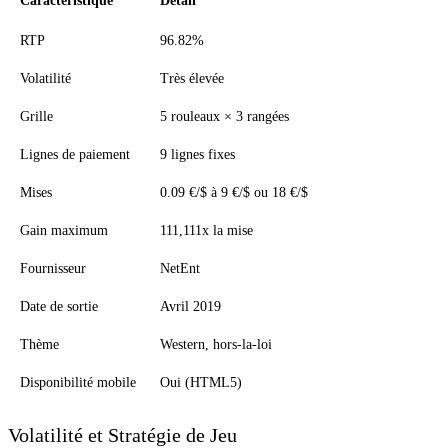
Caractéristique
Détail
RTP
96.82%
Volatilité
Très élevée
Grille
5 rouleaux × 3 rangées
Lignes de paiement
9 lignes fixes
Mises
0.09 €/$ à 9 €/$ ou 18 €/$
Gain maximum
111,111x la mise
Fournisseur
NetEnt
Date de sortie
Avril 2019
Thème
Western, hors-la-loi
Disponibilité mobile
Oui (HTML5)
Volatilité et Stratégie de Jeu