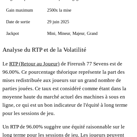
Gain maximum
2500x la mise
Date de sortie
29 juin 2025
Jackpot
Mini, Mineur, Majeur, Grand
Analyse du RTP et de la Volatilité
Le
RTP (Retour au Joueur)
de Firerush 77 Sevens est de
96.00%. Ce pourcentage théorique représente la part des
mises redistribuée aux joueurs sur un grand nombre de
parties jouées. Ce taux est considéré comme étant dans la
moyenne haute du marché actuel des machines à sous en
ligne, ce qui est un bon indicateur de l'équité à long terme
pour les sessions de jeu.
Un RTP de 96.00% suggère une équité raisonnable sur le
long terme pour les sessions de jeu. Les joueurs peuvent