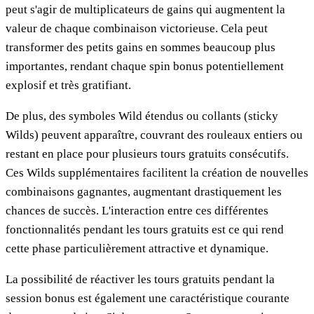
peut s'agir de multiplicateurs de gains qui augmentent la
valeur de chaque combinaison victorieuse. Cela peut
transformer des petits gains en sommes beaucoup plus
importantes, rendant chaque spin bonus potentiellement
explosif et très gratifiant.
De plus, des symboles Wild étendus ou collants (sticky
Wilds) peuvent apparaître, couvrant des rouleaux entiers ou
restant en place pour plusieurs tours gratuits consécutifs.
Ces Wilds supplémentaires facilitent la création de nouvelles
combinaisons gagnantes, augmentant drastiquement les
chances de succès. L'interaction entre ces différentes
fonctionnalités pendant les tours gratuits est ce qui rend
cette phase particulièrement attractive et dynamique.
La possibilité de réactiver les tours gratuits pendant la
session bonus est également une caractéristique courante