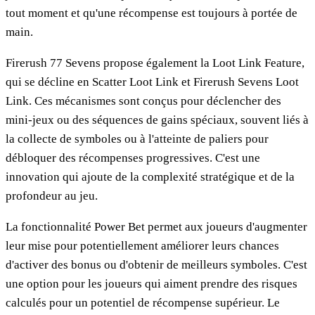
tout moment et qu'une récompense est toujours à portée de
main.
Firerush 77 Sevens propose également la Loot Link Feature,
qui se décline en Scatter Loot Link et Firerush Sevens Loot
Link. Ces mécanismes sont conçus pour déclencher des
mini-jeux ou des séquences de gains spéciaux, souvent liés à
la collecte de symboles ou à l'atteinte de paliers pour
débloquer des récompenses progressives. C'est une
innovation qui ajoute de la complexité stratégique et de la
profondeur au jeu.
La fonctionnalité Power Bet permet aux joueurs d'augmenter
leur mise pour potentiellement améliorer leurs chances
d'activer des bonus ou d'obtenir de meilleurs symboles. C'est
une option pour les joueurs qui aiment prendre des risques
calculés pour un potentiel de récompense supérieur. Le