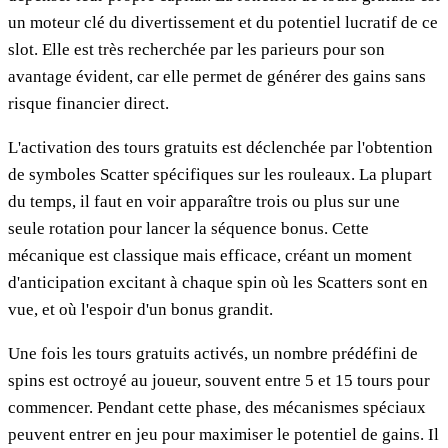
un moteur clé du divertissement et du potentiel lucratif de ce
slot. Elle est très recherchée par les parieurs pour son
avantage évident, car elle permet de générer des gains sans
risque financier direct.
L'activation des tours gratuits est déclenchée par l'obtention
de symboles Scatter spécifiques sur les rouleaux. La plupart
du temps, il faut en voir apparaître trois ou plus sur une
seule rotation pour lancer la séquence bonus. Cette
mécanique est classique mais efficace, créant un moment
d'anticipation excitant à chaque spin où les Scatters sont en
vue, et où l'espoir d'un bonus grandit.
Une fois les tours gratuits activés, un nombre prédéfini de
spins est octroyé au joueur, souvent entre 5 et 15 tours pour
commencer. Pendant cette phase, des mécanismes spéciaux
peuvent entrer en jeu pour maximiser le potentiel de gains. Il