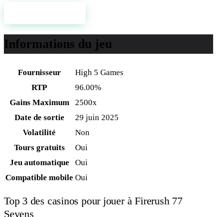
Jouer Gratuitement
Informations du jeu
Fournisseur
High 5 Games
RTP
96.00%
Gains Maximum
2500x
Date de sortie
29 juin 2025
Volatilité
Non
Tours gratuits
Oui
Jeu automatique
Oui
Compatible mobile
Oui
Top 3 des casinos pour jouer à
Firerush 77
Sevens