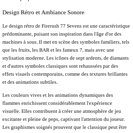
Design Rétro et Ambiance Sonore
Le design rétro de Firerush 77 Sevens est une caractéristique
prédominante, puisant son inspiration dans l'âge d'or des
machines à sous. Il met en scène des symboles familiers, tels
que les fruits, les BAR et les fameux 7, mais avec une
stylisation moderne. Les icônes de sept ardents, de diamants
et d'autres symboles classiques sont rehaussées par des
effets visuels contemporains, comme des textures brillantes
et des animations subtiles.
Les couleurs vives et les animations dynamiques des
flammes enrichissent considérablement l'expérience
visuelle. Elles contribuent à créer une atmosphère de jeu
excitante et pleine de peps, captivant l'attention du joueur.
Les graphismes soignés prouvent que le classique peut être