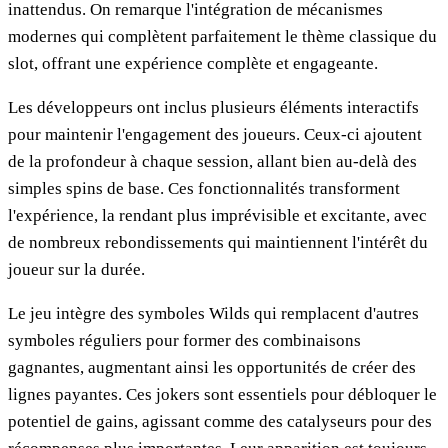
inattendus. On remarque l'intégration de mécanismes
modernes qui complètent parfaitement le thème classique du
slot, offrant une expérience complète et engageante.
Les développeurs ont inclus plusieurs éléments interactifs
pour maintenir l'engagement des joueurs. Ceux-ci ajoutent
de la profondeur à chaque session, allant bien au-delà des
simples spins de base. Ces fonctionnalités transforment
l'expérience, la rendant plus imprévisible et excitante, avec
de nombreux rebondissements qui maintiennent l'intérêt du
joueur sur la durée.
Le jeu intègre des symboles Wilds qui remplacent d'autres
symboles réguliers pour former des combinaisons
gagnantes, augmentant ainsi les opportunités de créer des
lignes payantes. Ces jokers sont essentiels pour débloquer le
potentiel de gains, agissant comme des catalyseurs pour des