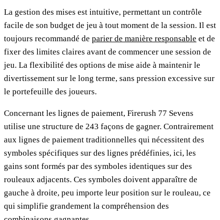
La gestion des mises est intuitive, permettant un contrôle
facile de son budget de jeu à tout moment de la session. Il est
toujours recommandé de
parier de manière responsable
et de
fixer des limites claires avant de commencer une session de
jeu. La flexibilité des options de mise aide à maintenir le
divertissement sur le long terme, sans pression excessive sur
le portefeuille des joueurs.
Concernant les lignes de paiement, Firerush 77 Sevens
utilise une structure de 243 façons de gagner. Contrairement
aux lignes de paiement traditionnelles qui nécessitent des
symboles spécifiques sur des lignes prédéfinies, ici, les
gains sont formés par des symboles identiques sur des
rouleaux adjacents. Ces symboles doivent apparaître de
gauche à droite, peu importe leur position sur le rouleau, ce
qui simplifie grandement la compréhension des
combinaisons gagnantes.