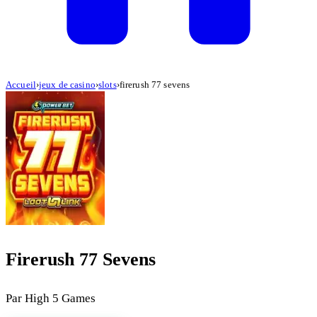
Accueil
›
jeux de casino
›
slots
›
firerush 77 sevens
Firerush 77 Sevens
Par
High 5 Games