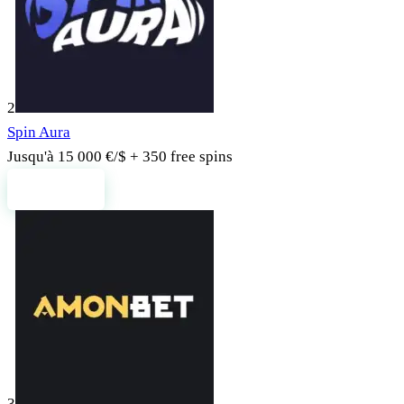
2
Spin Aura
Jusqu'à 15 000 €/$ + 350 free spins
Rejoindre
3