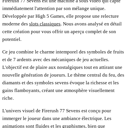
Firerush 77 Sevens est une machine à sous vidéo qui capte
immédiatement l'attention par son mélange unique.
Développée par High 5 Games, elle propose une relecture
moderne des
slots classiques
. Nous avons analysé en détail
cette création pour vous offrir un aperçu complet de son
potentiel.
Ce jeu combine le charme intemporel des symboles de fruits
et de 7 ardents avec des mécaniques de jeu actuelles.
L'objectif est de plaire aux nostalgiques tout en attirant une
nouvelle génération de joueurs. Le thème central du feu, des
diamants et des symboles sevens évoque la richesse et les
gains flamboyants, créant une atmosphère visuellement
riche.
L'univers visuel de Firerush 77 Sevens est conçu pour
immerger le joueur dans une ambiance électrique. Les
animations sont fluides et les graphismes, bien que