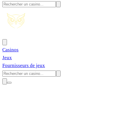
Casinos
Jeux
Fournisseurs de jeux
Meilleurs casinos
Nouveaux casinos
Casinos Français
Moyens de paiement
Crypto
CASHlib
Paysafecard
Apple