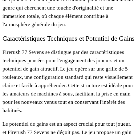
genre qui cherchent une touche d'originalité et une
immersion totale, où chaque élément contribue à
l'atmosphère générale du jeu.
Caractéristiques Techniques et Potentiel de Gains
Firerush 77 Sevens se distingue par des caractéristiques
techniques pensées pour l'engagement des joueurs et un
potentiel de gain attractif. Le jeu opère sur une grille de 5
rouleaux, une configuration standard qui reste visuellement
claire et facile à appréhender. Cette structure est idéale pour
les amateurs de machines à sous, facilitant la prise en main
pour les nouveaux venus tout en conservant l'intérêt des
habitués.
Le potentiel de gains est un aspect crucial pour tout joueur,
et Firerush 77 Sevens ne déçoit pas. Le jeu propose un gain