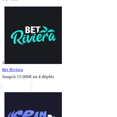
1
Bet Riviera
Jusqu'à 15 000€ en 4 dépôts
Rejoindre