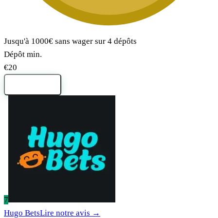
Jusqu'à 1000€ sans wager sur 4 dépôts
Dépôt min.
€20
Rejoindre
7
Hugo Bets
Lire notre avis →