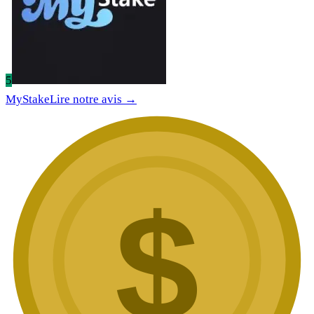
5
MyStake
Lire notre avis →
$