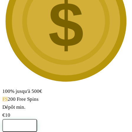
$
100% jusqu'à 500€
FS
200 Free Spins
Dépôt min.
€10
Rejoindre