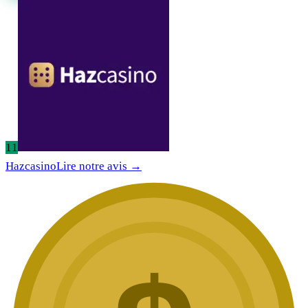
11
Hazcasino
Lire notre avis →