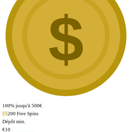
$
100% jusqu'à 500€
FS
200 Free Spins
Dépôt min.
€10