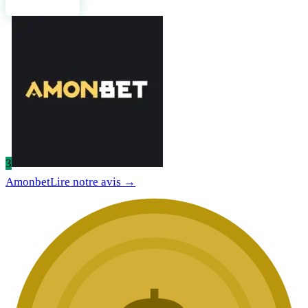
3
Amonbet
Lire notre avis →