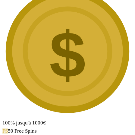
$
100% jusqu'à 1000€
FS
50 Free Spins