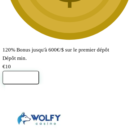
120% Bonus jusqu'à 600€/$ sur le premier dépôt
Dépôt min.
€10
Rejoindre