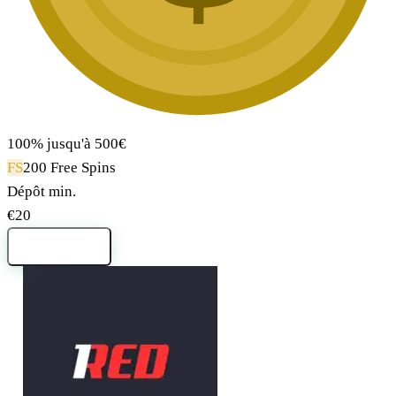
100% jusqu'à 500€
FS
200 Free Spins
Dépôt min.
€20
Rejoindre