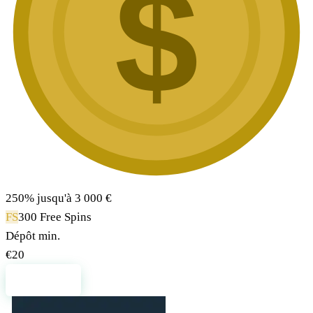
$
250% jusqu'à 3 000 €
FS
300 Free Spins
Dépôt min.
€20
Rejoindre