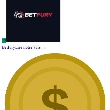
12
Betfury
Lire notre avis →
$