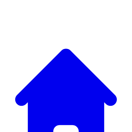
Jeux en direct
Baccarat
Bingo en ligne
Craps
Keno
Éditeurs
Tous les éditeurs
Pragmatic Play
NetEnt
Evolution
Play'n GO