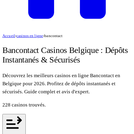
Accueil
›
casinos en ligne
›
bancontact
Bancontact Casinos Belgique : Dépôts
Instantanés & Sécurisés
Découvrez les meilleurs casinos en ligne Bancontact en
Belgique pour 2026. Profitez de dépôts instantanés et
sécurisés. Guide complet et avis d'expert.
228
casinos trouvés.