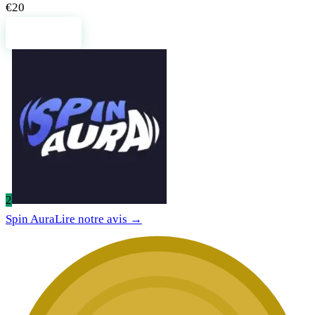
€20
Rejoindre
2
Spin Aura
Lire notre avis →