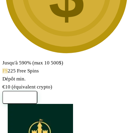
Jusqu'à 590% (max 10 500$)
FS
225 Free Spins
Dépôt min.
€10 (équivalent crypto)
Rejoindre