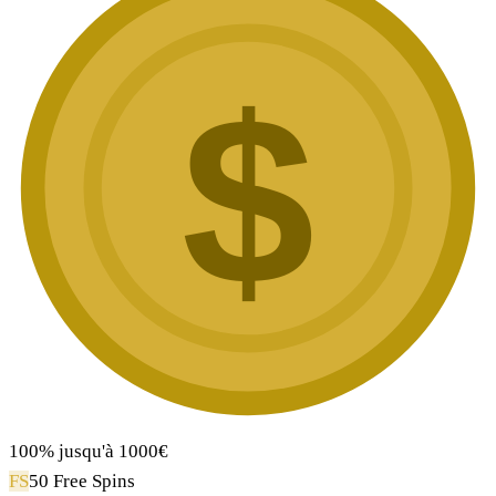
$
100% jusqu'à 1000€
FS
50 Free Spins