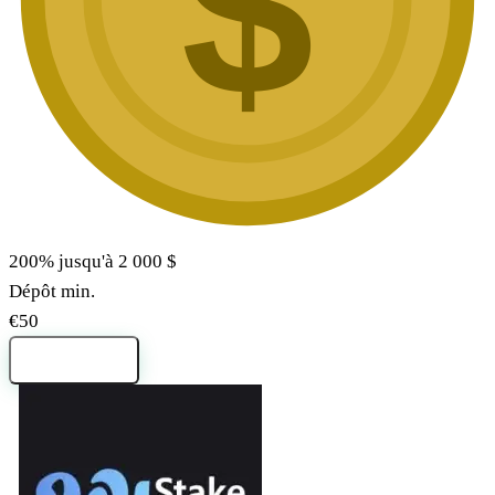
$
200% jusqu'à 2 000 $
Dépôt min.
€50
Rejoindre