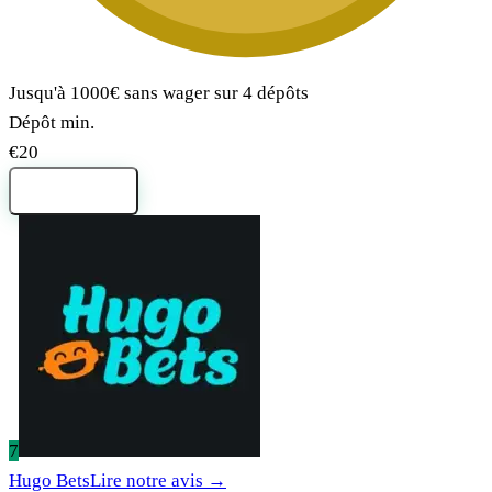
Jusqu'à 1000€ sans wager sur 4 dépôts
Dépôt min.
€20
Rejoindre
7
Hugo Bets
Lire notre avis →