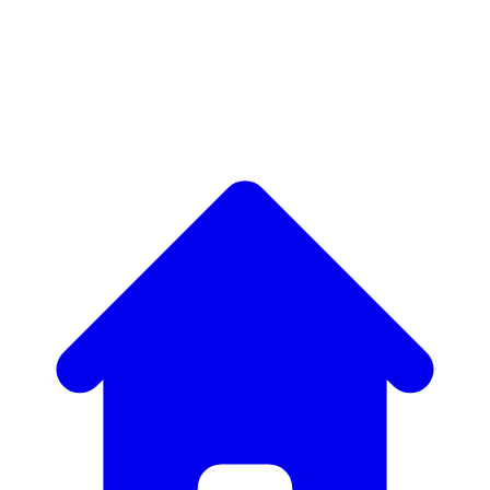
Jeux en direct
Baccarat
Bingo en ligne
Craps
Keno
Éditeurs
Tous les éditeurs
Pragmatic Play
NetEnt
Evolution
Play'n GO