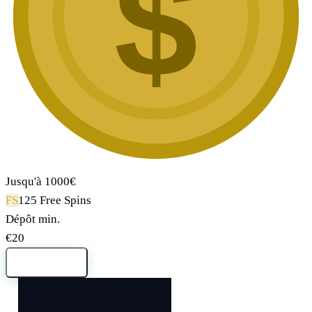
$
Jusqu'à 1000€
FS
125 Free Spins
Dépôt min.
€20
Rejoindre