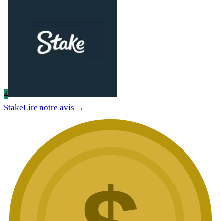
4
Stake
Lire notre avis →