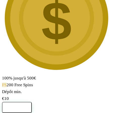
$
100% jusqu'à 500€
FS
200 Free Spins
Dépôt min.
€10
Rejoindre