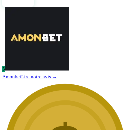
3
Amonbet
Lire notre avis →