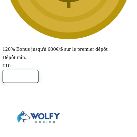
120% Bonus jusqu'à 600€/$ sur le premier dépôt
Dépôt min.
€10
Rejoindre