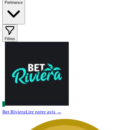
Pertinence
Filtres
1
Bet Riviera
Lire notre avis →