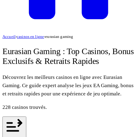
Accueil
›
casinos en ligne
›
eurasian gaming
Eurasian Gaming : Top Casinos, Bonus
Exclusifs & Retraits Rapides
Découvrez les meilleurs casinos en ligne avec Eurasian
Gaming. Ce guide expert analyse les jeux EA Gaming, bonus
et retraits rapides pour une expérience de jeu optimale.
228
casinos trouvés.