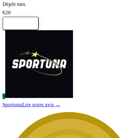
Dépôt min.
€20
Rejoindre
9
Sportuna
Lire notre avis →