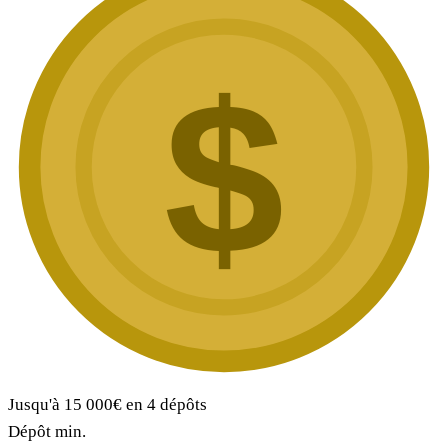
$
Jusqu'à 15 000€ en 4 dépôts
Dépôt min.