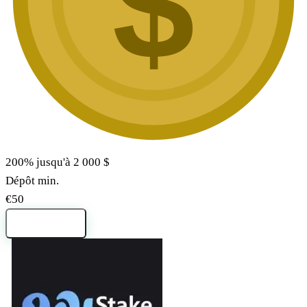
$
200% jusqu'à 2 000 $
Dépôt min.
€50
Rejoindre