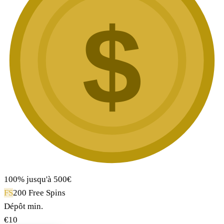
$
100% jusqu'à 500€
FS
200 Free Spins
Dépôt min.
€10