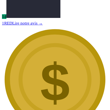
14
1RED
Lire notre avis →
$