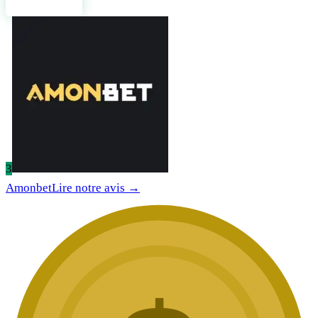
3
Amonbet
Lire notre avis →