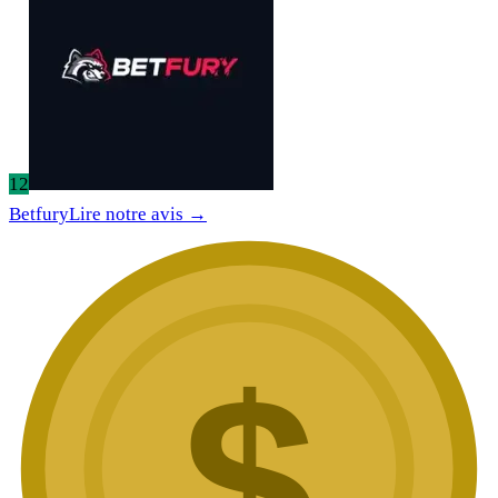
12
Betfury
Lire notre avis →
$