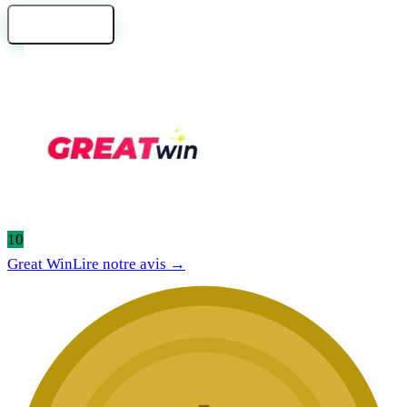
Rejoindre
10
Great Win
Lire notre avis →