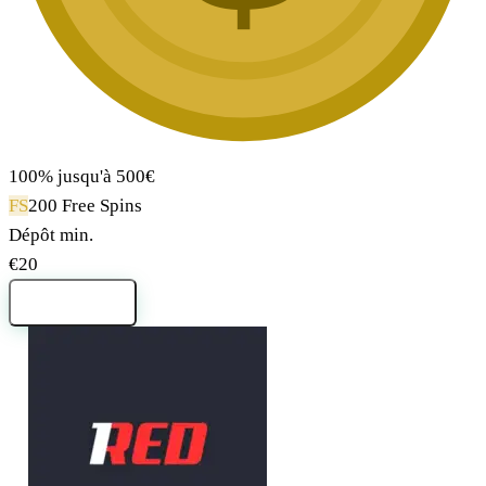
100% jusqu'à 500€
FS
200 Free Spins
Dépôt min.
€20
Rejoindre