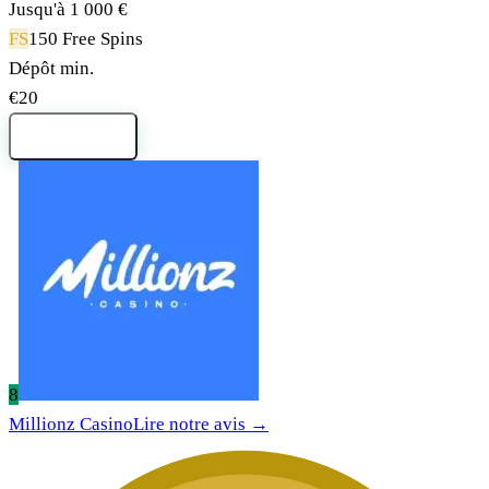
Jusqu'à 1 000 €
FS
150 Free Spins
Dépôt min.
€20
Rejoindre
8
Millionz Casino
Lire notre avis →