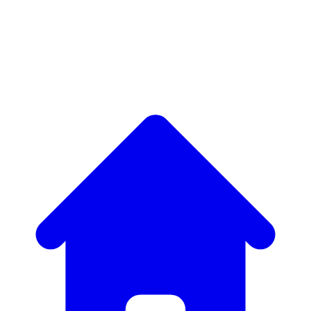
Jeux en direct
Baccarat
Bingo en ligne
Craps
Keno
Éditeurs
Tous les éditeurs
Pragmatic Play
NetEnt
Evolution
Play'n GO