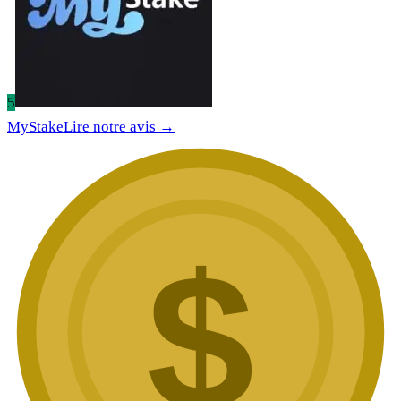
5
MyStake
Lire notre avis →
$