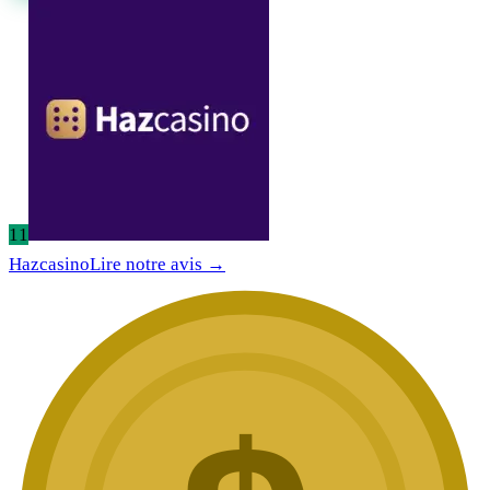
11
Hazcasino
Lire notre avis →