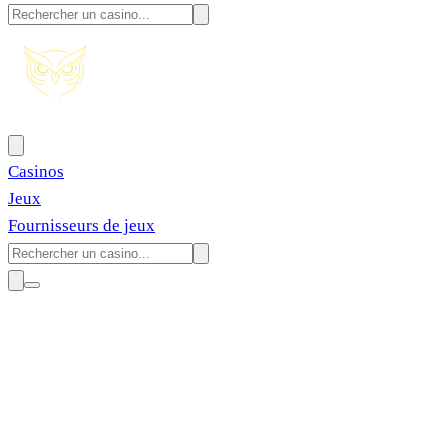
Casinos
Jeux
Fournisseurs de jeux
Meilleurs casinos
Nouveaux casinos
Casinos Français
Moyens de paiement
Crypto
CASHlib
Paysafecard
Apple Pay
Skrill
Neteller
Neosurf
T