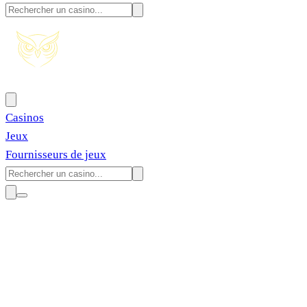
Casinos
Jeux
Fournisseurs de jeux
Meilleurs casinos
Nouveaux casinos
Casinos Français
Moyens de paiement
Crypto
CASHlib
Paysafecard
Apple