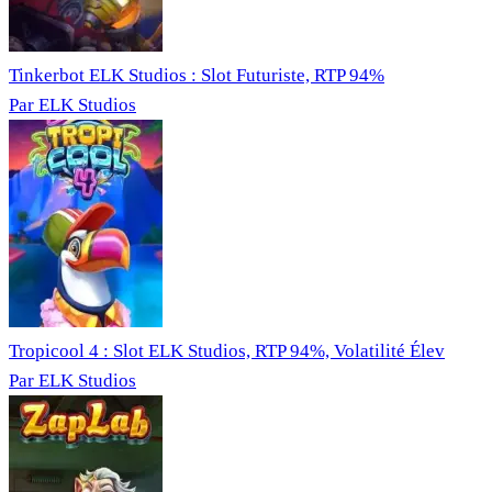
Tinkerbot ELK Studios : Slot Futuriste, RTP 94%
Par
ELK Studios
Tropicool 4 : Slot ELK Studios, RTP 94%, Volatilité Élev
Par
ELK Studios