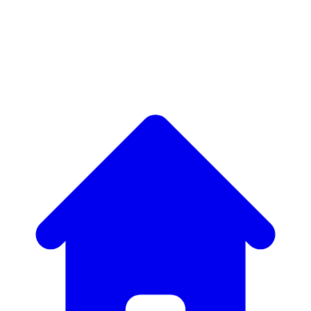
Jeux en direct
Baccarat
Bingo en ligne
Craps
Keno
Éditeurs
Tous les éditeurs
Pragmatic Play
NetEnt
Evolution
Play'n GO