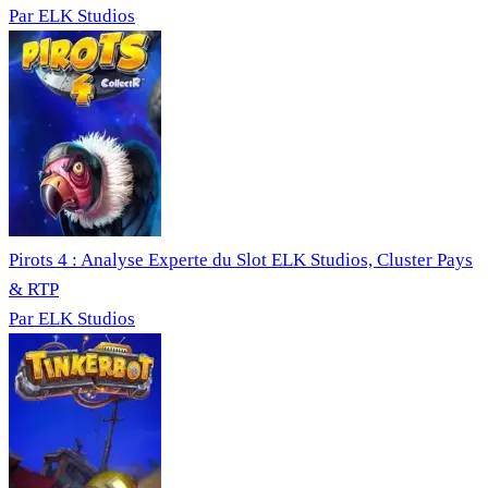
Par
ELK Studios
Pirots 4 : Analyse Experte du Slot ELK Studios, Cluster Pays
& RTP
Par
ELK Studios