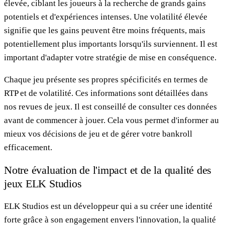
élevée, ciblant les joueurs à la recherche de grands gains
potentiels et d'expériences intenses. Une volatilité élevée
signifie que les gains peuvent être moins fréquents, mais
potentiellement plus importants lorsqu'ils surviennent. Il est
important d'adapter votre stratégie de mise en conséquence.
Chaque jeu présente ses propres spécificités en termes de
RTP et de volatilité. Ces informations sont détaillées dans
nos revues de jeux. Il est conseillé de consulter ces données
avant de commencer à jouer. Cela vous permet d'informer au
mieux vos décisions de jeu et de gérer votre bankroll
efficacement.
Notre évaluation de l'impact et de la qualité des
jeux ELK Studios
ELK Studios est un développeur qui a su créer une identité
forte grâce à son engagement envers l'innovation, la qualité