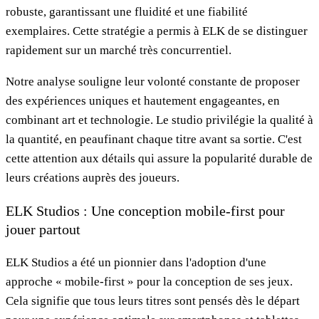
robuste, garantissant une fluidité et une fiabilité
exemplaires. Cette stratégie a permis à ELK de se distinguer
rapidement sur un marché très concurrentiel.
Notre analyse souligne leur volonté constante de proposer
des expériences uniques et hautement engageantes, en
combinant art et technologie. Le studio privilégie la qualité à
la quantité, en peaufinant chaque titre avant sa sortie. C'est
cette attention aux détails qui assure la popularité durable de
leurs créations auprès des joueurs.
ELK Studios : Une conception mobile-first pour
jouer partout
ELK Studios a été un pionnier dans l'adoption d'une
approche « mobile-first » pour la conception de ses jeux.
Cela signifie que tous leurs titres sont pensés dès le départ