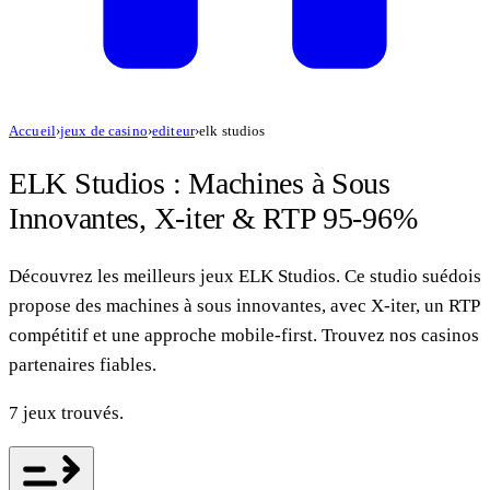
Accueil
›
jeux de casino
›
editeur
›
elk studios
ELK Studios : Machines à Sous
Innovantes, X-iter & RTP 95-96%
Découvrez les meilleurs jeux ELK Studios. Ce studio suédois
propose des machines à sous innovantes, avec X-iter, un RTP
compétitif et une approche mobile-first. Trouvez nos casinos
partenaires fiables.
7
jeu
x
trouvé
s
.