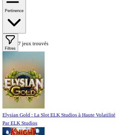
Pertinence
7
jeu
x
trouvé
s
Filtres
Elysian Gold : La Slot ELK Studios à Haute Volatilité
Par
ELK Studios