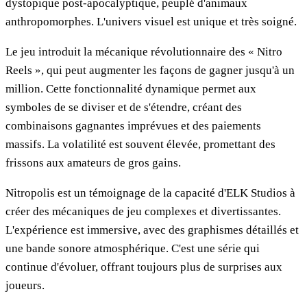
dystopique post-apocalyptique, peuplé d'animaux
anthropomorphes. L'univers visuel est unique et très soigné.
Le jeu introduit la mécanique révolutionnaire des « Nitro
Reels », qui peut augmenter les façons de gagner jusqu'à un
million. Cette fonctionnalité dynamique permet aux
symboles de se diviser et de s'étendre, créant des
combinaisons gagnantes imprévues et des paiements
massifs. La volatilité est souvent élevée, promettant des
frissons aux amateurs de gros gains.
Nitropolis est un témoignage de la capacité d'ELK Studios à
créer des mécaniques de jeu complexes et divertissantes.
L'expérience est immersive, avec des graphismes détaillés et
une bande sonore atmosphérique. C'est une série qui
continue d'évoluer, offrant toujours plus de surprises aux
joueurs.