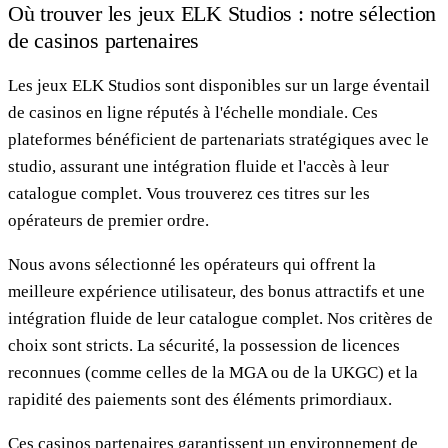
Où trouver les jeux ELK Studios : notre sélection
de casinos partenaires
Les jeux ELK Studios sont disponibles sur un large éventail
de casinos en ligne réputés à l'échelle mondiale. Ces
plateformes bénéficient de partenariats stratégiques avec le
studio, assurant une intégration fluide et l'accès à leur
catalogue complet. Vous trouverez ces titres sur les
opérateurs de premier ordre.
Nous avons sélectionné les opérateurs qui offrent la
meilleure expérience utilisateur, des bonus attractifs et une
intégration fluide de leur catalogue complet. Nos critères de
choix sont stricts. La sécurité, la possession de licences
reconnues (comme celles de la MGA ou de la UKGC) et la
rapidité des paiements sont des éléments primordiaux.
Ces casinos partenaires garantissent un environnement de