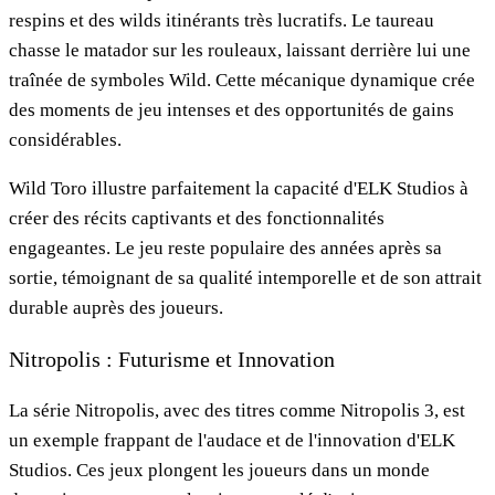
respins et des wilds itinérants très lucratifs. Le taureau
chasse le matador sur les rouleaux, laissant derrière lui une
traînée de symboles Wild. Cette mécanique dynamique crée
des moments de jeu intenses et des opportunités de gains
considérables.
Wild Toro illustre parfaitement la capacité d'ELK Studios à
créer des récits captivants et des fonctionnalités
engageantes. Le jeu reste populaire des années après sa
sortie, témoignant de sa qualité intemporelle et de son attrait
durable auprès des joueurs.
Nitropolis : Futurisme et Innovation
La série Nitropolis, avec des titres comme Nitropolis 3, est
un exemple frappant de l'audace et de l'innovation d'ELK
Studios. Ces jeux plongent les joueurs dans un monde