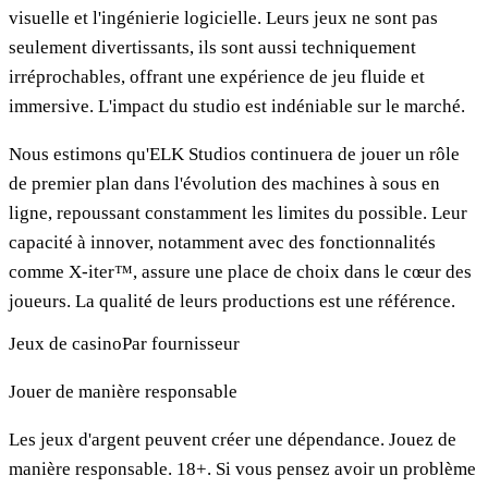
visuelle et l'ingénierie logicielle. Leurs jeux ne sont pas
seulement divertissants, ils sont aussi techniquement
irréprochables, offrant une expérience de jeu fluide et
immersive. L'impact du studio est indéniable sur le marché.
Nous estimons qu'ELK Studios continuera de jouer un rôle
de premier plan dans l'évolution des machines à sous en
ligne, repoussant constamment les limites du possible. Leur
capacité à innover, notamment avec des fonctionnalités
comme X-iter™, assure une place de choix dans le cœur des
joueurs. La qualité de leurs productions est une référence.
Jeux de casino
Par fournisseur
Jouer de manière responsable
Les jeux d'argent peuvent créer une dépendance. Jouez de
manière responsable. 18+. Si vous pensez avoir un problème