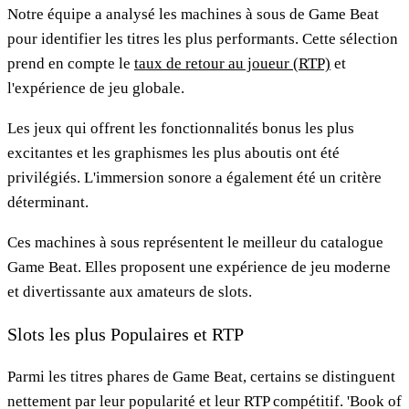
Notre équipe a analysé les machines à sous de Game Beat
pour identifier les titres les plus performants. Cette sélection
prend en compte le
taux de retour au joueur (RTP)
et
l'expérience de jeu globale.
Les jeux qui offrent les fonctionnalités bonus les plus
excitantes et les graphismes les plus aboutis ont été
privilégiés. L'immersion sonore a également été un critère
déterminant.
Ces machines à sous représentent le meilleur du catalogue
Game Beat. Elles proposent une expérience de jeu moderne
et divertissante aux amateurs de slots.
Slots les plus Populaires et RTP
Parmi les titres phares de Game Beat, certains se distinguent
nettement par leur popularité et leur RTP compétitif. 'Book of