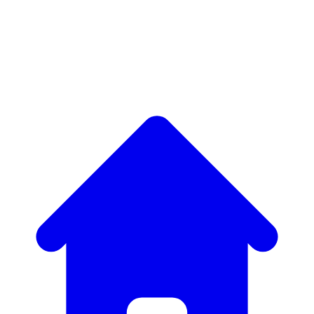
Jeux en direct
Baccarat
Bingo en ligne
Craps
Keno
Éditeurs
Tous les éditeurs
Pragmatic Play
NetEnt
Evolution
Play'n GO