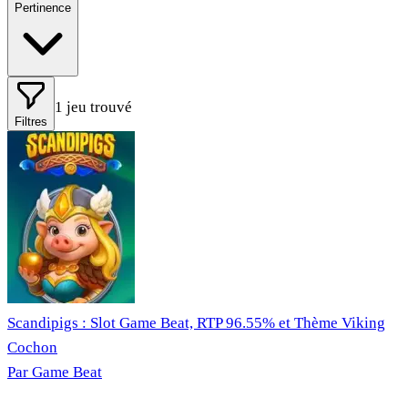
Pertinence
1
jeu
trouvé
Filtres
Scandipigs : Slot Game Beat, RTP 96.55% et Thème Viking
Cochon
Par
Game Beat