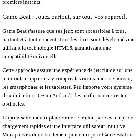
premiers instants.
Game Beat : Jouez partout, sur tous vos appareils
Game Beat s'assure que ses jeux sont accessibles à tous,
partout et à tout moment. Tous les titres sont développés en
utilisant la technologie HTML5, garantissant une
compatibilité universelle.
Cette approche assure une expérience de jeu fluide sur une
multitude d'appareils, y compris les ordinateurs de bureau,
les smartphones et les tablettes. Peu importe votre système
d'exploitation (iOS ou Android), les performances restent
optimales.
L'optimisation multi-plateforme se traduit par des temps de
chargement rapides et une interface utilisateur intuitive.
Vous pouvez donc facilement jouer aux jeux Game Beat sur