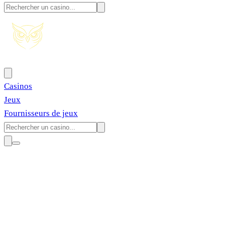
Casinos
Jeux
Fournisseurs de jeux
Meilleurs casinos
Nouveaux casinos
Casinos Français
Moyens de paiement
Crypto
CASHlib
Paysafecard
Apple