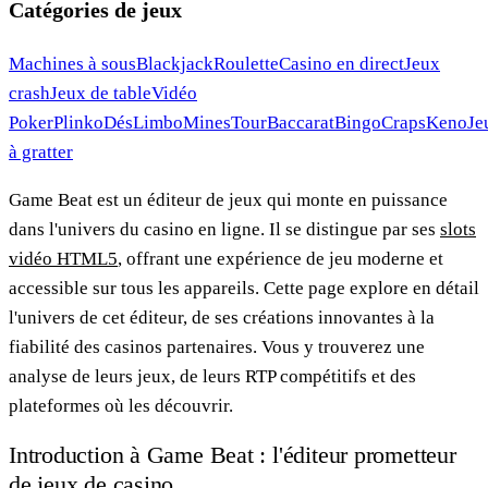
Catégories de jeux
Machines à sous
Blackjack
Roulette
Casino en direct
Jeux
crash
Jeux de table
Vidéo
Poker
Plinko
Dés
Limbo
Mines
Tour
Baccarat
Bingo
Craps
Keno
Je
à gratter
Game Beat est un éditeur de jeux qui monte en puissance
dans l'univers du casino en ligne. Il se distingue par ses
slots
vidéo HTML5
, offrant une expérience de jeu moderne et
accessible sur tous les appareils. Cette page explore en détail
l'univers de cet éditeur, de ses créations innovantes à la
fiabilité des casinos partenaires. Vous y trouverez une
analyse de leurs jeux, de leurs RTP compétitifs et des
plateformes où les découvrir.
Introduction à Game Beat : l'éditeur prometteur
de jeux de casino