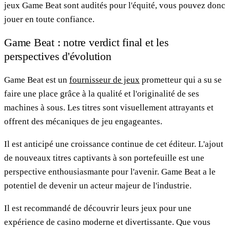
jeux Game Beat sont audités pour l'équité, vous pouvez donc
jouer en toute confiance.
Game Beat : notre verdict final et les
perspectives d'évolution
Game Beat est un
fournisseur de jeux
prometteur qui a su se
faire une place grâce à la qualité et l'originalité de ses
machines à sous. Les titres sont visuellement attrayants et
offrent des mécaniques de jeu engageantes.
Il est anticipé une croissance continue de cet éditeur. L'ajout
de nouveaux titres captivants à son portefeuille est une
perspective enthousiasmante pour l'avenir. Game Beat a le
potentiel de devenir un acteur majeur de l'industrie.
Il est recommandé de découvrir leurs jeux pour une
expérience de casino moderne et divertissante. Que vous