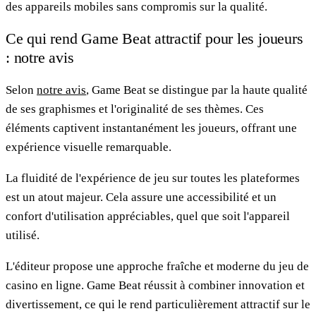
des appareils mobiles sans compromis sur la qualité.
Ce qui rend Game Beat attractif pour les joueurs
: notre avis
Selon
notre avis
, Game Beat se distingue par la haute qualité
de ses graphismes et l'originalité de ses thèmes. Ces
éléments captivent instantanément les joueurs, offrant une
expérience visuelle remarquable.
La fluidité de l'expérience de jeu sur toutes les plateformes
est un atout majeur. Cela assure une accessibilité et un
confort d'utilisation appréciables, quel que soit l'appareil
utilisé.
L'éditeur propose une approche fraîche et moderne du jeu de
casino en ligne. Game Beat réussit à combiner innovation et
divertissement, ce qui le rend particulièrement attractif sur le