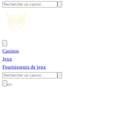
Casinos
Jeux
Fournisseurs de jeux
Meilleurs casinos
Nouveaux casinos
Casinos Français
Moyens de paiement
Crypto
CASHlib
Paysafecard
Apple