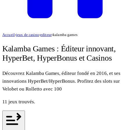
Accueil
›
jeux de casino
›
editeur
›
kalamba games
Kalamba Games : Éditeur innovant,
HyperBet, HyperBonus et Casinos
Découvrez Kalamba Games, éditeur fondé en 2016, et ses
innovations HyperBet/HyperBonus. Profitez des slots sur
Velobet ou Rolletto avec 100
11
jeu
x
trouvé
s
.