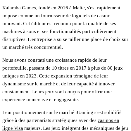
Kalamba Games, fondé en 2016 à
Malte
, s'est rapidement
imposé comme un fournisseur de logiciels de casino
innovant. Cet éditeur est reconnu pour la qualité de ses
machines à sous et ses fonctionnalités particulièrement
disruptives. L'entreprise a su se tailler une place de choix sur
un marché très concurrentiel.
Nous avons constaté une croissance rapide de leur
portefeuille, passant de 10 titres en 2017 à plus de 80 jeux
uniques en 2023. Cette expansion témoigne de leur
dynamisme sur le marché et de leur capacité à innover
constamment. Leurs jeux sont conçus pour offrir une
expérience immersive et engageante.
Leur positionnement sur le marché iGaming s'est solidifié
grâce à des partenariats stratégiques avec des
casinos en
ligne Visa
majeurs. Les jeux intègrent des mécaniques de jeu