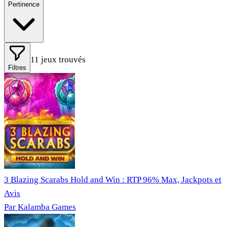
Pertinence
11
jeu
x
trouvé
s
Filtres
3 Blazing Scarabs Hold and Win : RTP 96% Max, Jackpots et
Avis
Par
Kalamba Games