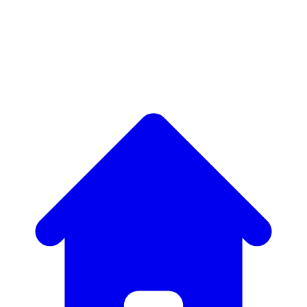
Jeux en direct
Baccarat
Bingo en ligne
Craps
Keno
Éditeurs
Tous les éditeurs
Pragmatic Play
NetEnt
Evolution
Play'n GO