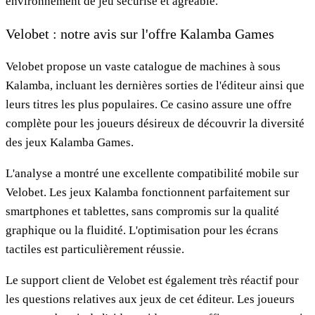
environnement de jeu sécurisé et agréable.
Velobet : notre avis sur l'offre Kalamba Games
Velobet propose un vaste catalogue de machines à sous
Kalamba, incluant les dernières sorties de l'éditeur ainsi que
leurs titres les plus populaires. Ce casino assure une offre
complète pour les joueurs désireux de découvrir la diversité
des jeux Kalamba Games.
L'analyse a montré une excellente compatibilité mobile sur
Velobet. Les jeux Kalamba fonctionnent parfaitement sur
smartphones et tablettes, sans compromis sur la qualité
graphique ou la fluidité. L'optimisation pour les écrans
tactiles est particulièrement réussie.
Le support client de Velobet est également très réactif pour
les questions relatives aux jeux de cet éditeur. Les joueurs