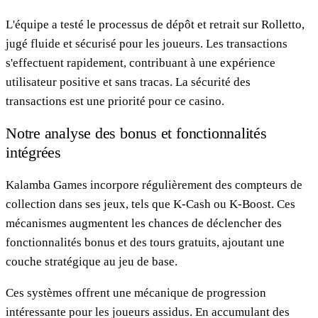
L'équipe a testé le processus de dépôt et retrait sur Rolletto,
jugé fluide et sécurisé pour les joueurs. Les transactions
s'effectuent rapidement, contribuant à une expérience
utilisateur positive et sans tracas. La sécurité des
transactions est une priorité pour ce casino.
Notre analyse des bonus et fonctionnalités
intégrées
Kalamba Games incorpore régulièrement des compteurs de
collection dans ses jeux, tels que K-Cash ou K-Boost. Ces
mécanismes augmentent les chances de déclencher des
fonctionnalités bonus et des tours gratuits, ajoutant une
couche stratégique au jeu de base.
Ces systèmes offrent une mécanique de progression
intéressante pour les joueurs assidus. En accumulant des