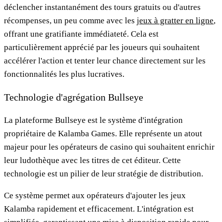
déclencher instantanément des tours gratuits ou d'autres
récompenses, un peu comme avec les
jeux à gratter en ligne
,
offrant une gratifiante immédiateté. Cela est
particulièrement apprécié par les joueurs qui souhaitent
accélérer l'action et tenter leur chance directement sur les
fonctionnalités les plus lucratives.
Technologie d'agrégation Bullseye
La plateforme Bullseye est le système d'intégration
propriétaire de Kalamba Games. Elle représente un atout
majeur pour les opérateurs de casino qui souhaitent enrichir
leur ludothèque avec les titres de cet éditeur. Cette
technologie est un pilier de leur stratégie de distribution.
Ce système permet aux opérateurs d'ajouter les jeux
Kalamba rapidement et efficacement. L'intégration est