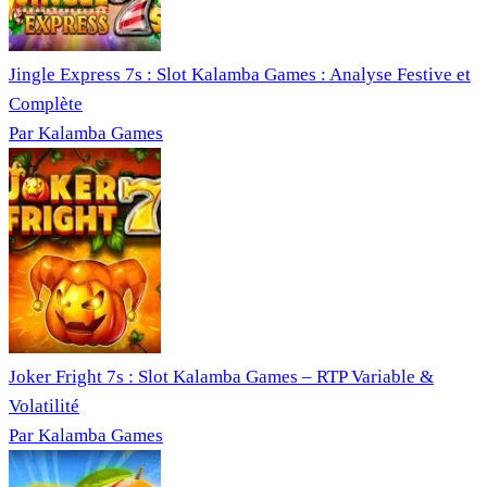
Jingle Express 7s : Slot Kalamba Games : Analyse Festive et
Complète
Par
Kalamba Games
Joker Fright 7s : Slot Kalamba Games – RTP Variable &
Volatilité
Par
Kalamba Games