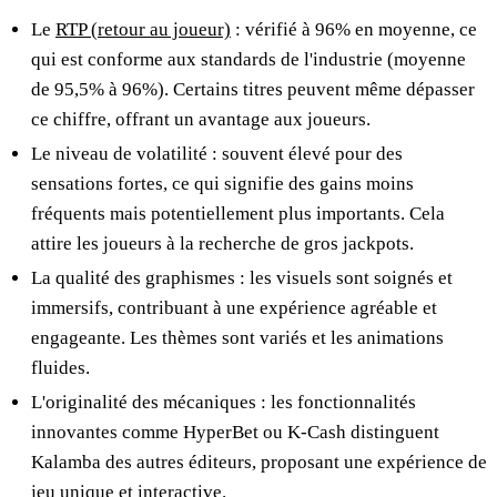
Le
RTP (retour au joueur)
: vérifié à 96% en moyenne, ce
qui est conforme aux standards de l'industrie (moyenne
de 95,5% à 96%). Certains titres peuvent même dépasser
ce chiffre, offrant un avantage aux joueurs.
Le niveau de volatilité : souvent élevé pour des
sensations fortes, ce qui signifie des gains moins
fréquents mais potentiellement plus importants. Cela
attire les joueurs à la recherche de gros jackpots.
La qualité des graphismes : les visuels sont soignés et
immersifs, contribuant à une expérience agréable et
engageante. Les thèmes sont variés et les animations
fluides.
L'originalité des mécaniques : les fonctionnalités
innovantes comme HyperBet ou K-Cash distinguent
Kalamba des autres éditeurs, proposant une expérience de
jeu unique et interactive.