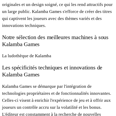
originales et un design soigné, ce qui les rend attractifs pour
un large public. Kalamba Games s'efforce de créer des titres
qui captivent les joueurs avec des thèmes variés et des
innovations techniques.
Notre sélection des meilleures machines à sous
Kalamba Games
La ludothèque de Kalamba
Les spécificités techniques et innovations de
Kalamba Games
Kalamba Games se démarque par l'intégration de
technologies propriétaires et de fonctionnalités innovantes.
Celles-ci visent à enrichir l'expérience de jeu et à offrir aux
joueurs un contrôle accru sur la volatilité et les bonus.
L'éditeur est constamment à la recherche de nouvelles