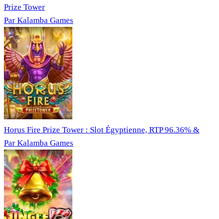
Prize Tower
Par
Kalamba Games
Horus Fire Prize Tower : Slot Égyptienne, RTP 96.36% &
Par
Kalamba Games