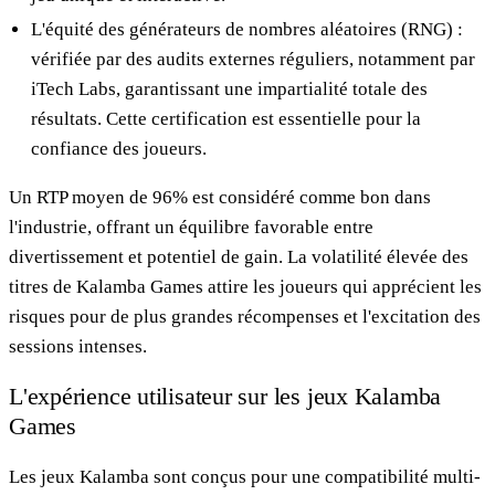
L'équité des générateurs de nombres aléatoires (RNG) :
vérifiée par des audits externes réguliers, notamment par
iTech Labs, garantissant une impartialité totale des
résultats. Cette certification est essentielle pour la
confiance des joueurs.
Un RTP moyen de 96% est considéré comme bon dans
l'industrie, offrant un équilibre favorable entre
divertissement et potentiel de gain. La volatilité élevée des
titres de Kalamba Games attire les joueurs qui apprécient les
risques pour de plus grandes récompenses et l'excitation des
sessions intenses.
L'expérience utilisateur sur les jeux Kalamba
Games
Les jeux Kalamba sont conçus pour une compatibilité multi-