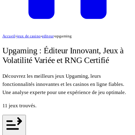
Accueil
›
jeux de casino
›
editeur
›
upgaming
Upgaming : Éditeur Innovant, Jeux à
Volatilité Variée et RNG Certifié
Découvrez les meilleurs jeux Upgaming, leurs
fonctionnalités innovantes et les casinos en ligne fiables.
Une analyse experte pour une expérience de jeu optimale.
11
jeu
x
trouvé
s
.