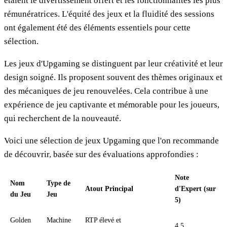
étaient le divertissement offert et les fonctionnalités les plus
rémunératrices. L'équité des jeux et la fluidité des sessions
ont également été des éléments essentiels pour cette
sélection.
Les jeux d'Upgaming se distinguent par leur créativité et leur
design soigné. Ils proposent souvent des thèmes originaux et
des mécaniques de jeu renouvelées. Cela contribue à une
expérience de jeu captivante et mémorable pour les joueurs,
qui recherchent de la nouveauté.
Voici une sélection de jeux Upgaming que l'on recommande
de découvrir, basée sur des évaluations approfondies :
Note
Nom
Type de
Atout Principal
d'Expert (sur
du Jeu
Jeu
5)
Golden
Machine
RTP élevé et
4.5