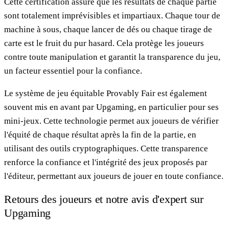
Cette certification assure que les résultats de chaque partie
sont totalement imprévisibles et impartiaux. Chaque tour de
machine à sous, chaque lancer de dés ou chaque tirage de
carte est le fruit du pur hasard. Cela protège les joueurs
contre toute manipulation et garantit la transparence du jeu,
un facteur essentiel pour la confiance.
Le système de jeu équitable Provably Fair est également
souvent mis en avant par Upgaming, en particulier pour ses
mini-jeux. Cette technologie permet aux joueurs de vérifier
l'équité de chaque résultat après la fin de la partie, en
utilisant des outils cryptographiques. Cette transparence
renforce la confiance et l'intégrité des jeux proposés par
l'éditeur, permettant aux joueurs de jouer en toute confiance.
Retours des joueurs et notre avis d'expert sur
Upgaming