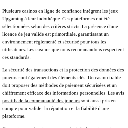
Plusieurs
casinos en ligne de confiance
intègrent les jeux
Upgaming à leur ludothèque. Ces plateformes ont été
sélectionnées selon des critères stricts. La présence d'une
licence de jeu valide
est primordiale, garantissant un
environnement réglementé et sécurisé pour tous les
utilisateurs. Les casinos que nous recommandons respectent
ces standards.
La sécurité des transactions et la protection des données des
joueurs sont également des éléments clés. Un casino fiable
doit proposer des méthodes de paiement sécurisées et un
chiffrement efficace des informations personnelles. Les
avis
positifs de la communauté des joueurs
sont aussi pris en
compte pour valider la réputation et la fiabilité d'une
plateforme.