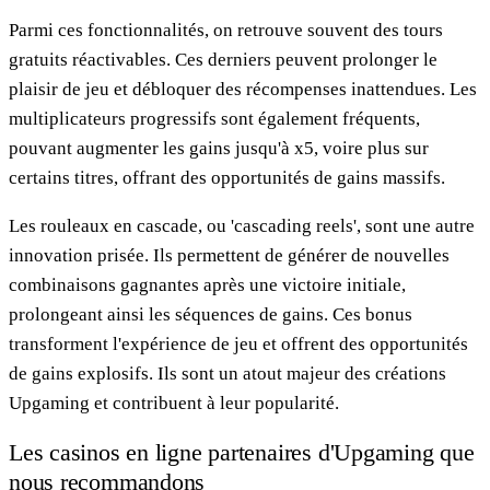
Parmi ces fonctionnalités, on retrouve souvent des tours
gratuits réactivables. Ces derniers peuvent prolonger le
plaisir de jeu et débloquer des récompenses inattendues. Les
multiplicateurs progressifs sont également fréquents,
pouvant augmenter les gains jusqu'à x5, voire plus sur
certains titres, offrant des opportunités de gains massifs.
Les rouleaux en cascade, ou 'cascading reels', sont une autre
innovation prisée. Ils permettent de générer de nouvelles
combinaisons gagnantes après une victoire initiale,
prolongeant ainsi les séquences de gains. Ces bonus
transforment l'expérience de jeu et offrent des opportunités
de gains explosifs. Ils sont un atout majeur des créations
Upgaming et contribuent à leur popularité.
Les casinos en ligne partenaires d'Upgaming que
nous recommandons