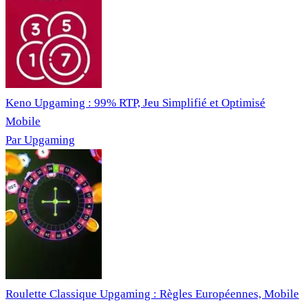
Keno Upgaming : 99% RTP, Jeu Simplifié et Optimisé
Mobile
Par
Upgaming
Roulette Classique Upgaming : Règles Européennes, Mobile