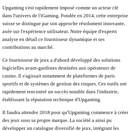
Upgaming s'est rapidement imposé comme un acteur clé
dans l'univers de l'iGaming. Fondée en 2014, cette entreprise
suisse se distingue par son approche résolument innovante,
axée sur l'expérience utilisateur. Notre équipe d'experts
analyse en détail ce fournisseur dynamique et ses
contributions au marché.
Ce fournisseur de jeux a d'abord développé des solutions
logicielles avant-gardistes destinées aux opérateurs de
casino. Il s'agissait notamment de plateformes de paris
sportifs et de systèmes de gestion des risques. Ces outils ont
rapidement rencontré un succès notable dans l'industrie,
établissant la réputation technique d'Upgaming.
Il faudra attendre 2018 pour qu'Upgaming commence à créer
des jeux sous sa propre marque. La société a ainsi pu
développer un catalogue diversifié de jeux, intégrant les