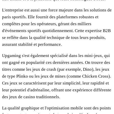
L'entreprise est aussi une force majeure dans les solutions de
paris sportifs. Elle fournit des plateformes robustes et
complètes pour les opérateurs, gérant des milliers
d'événements sportifs quotidiennement. Cette expertise B2B
se reflète dans la qualité technique de tous leurs produits,
assurant stabilité et performance.
Upgaming s'est également spécialisé dans les mini-jeux, qui
ont gagné en popularité ces dernières années. On trouve des
titres comme les jeux de crash (par exemple, Dino), les jeux
de type Plinko ou les jeux de mines (comme Chicken Cross).
Ces jeux se caractérisent par leur simplicité, leur rapidité et
leur potentiel d'adrénaline, offrant une expérience différente
des jeux de casino traditionnels.
La qualité graphique et l'optimisation mobile sont des points