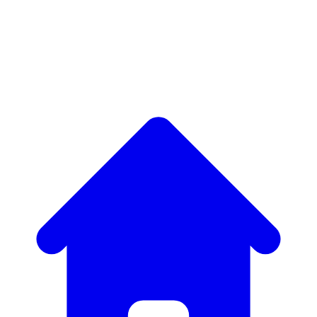
Jeux en direct
Baccarat
Bingo en ligne
Craps
Keno
Éditeurs
Tous les éditeurs
Pragmatic Play
NetEnt
Evolution
Play'n GO