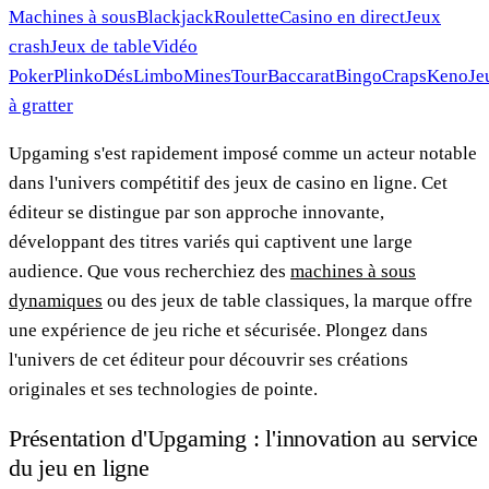
Machines à sous
Blackjack
Roulette
Casino en direct
Jeux
crash
Jeux de table
Vidéo
Poker
Plinko
Dés
Limbo
Mines
Tour
Baccarat
Bingo
Craps
Keno
Je
à gratter
Upgaming s'est rapidement imposé comme un acteur notable
dans l'univers compétitif des jeux de casino en ligne. Cet
éditeur se distingue par son approche innovante,
développant des titres variés qui captivent une large
audience. Que vous recherchiez des
machines à sous
dynamiques
ou des jeux de table classiques, la marque offre
une expérience de jeu riche et sécurisée. Plongez dans
l'univers de cet éditeur pour découvrir ses créations
originales et ses technologies de pointe.
Présentation d'Upgaming : l'innovation au service
du jeu en ligne