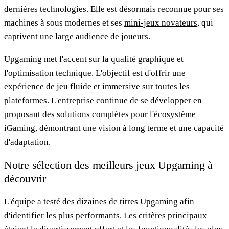
dernières technologies. Elle est désormais reconnue pour ses
machines à sous modernes et ses
mini-jeux novateurs
, qui
captivent une large audience de joueurs.
Upgaming met l'accent sur la qualité graphique et
l'optimisation technique. L'objectif est d'offrir une
expérience de jeu fluide et immersive sur toutes les
plateformes. L'entreprise continue de se développer en
proposant des solutions complètes pour l'écosystème
iGaming, démontrant une vision à long terme et une capacité
d'adaptation.
Notre sélection des meilleurs jeux Upgaming à
découvrir
L'équipe a testé des dizaines de titres Upgaming afin
d'identifier les plus performants. Les critères principaux