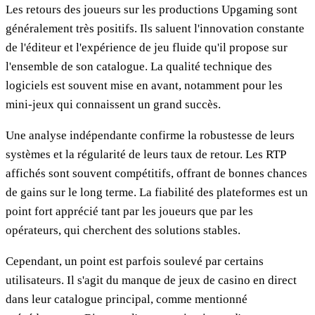
Les retours des joueurs sur les productions Upgaming sont
généralement très positifs. Ils saluent l'innovation constante
de l'éditeur et l'expérience de jeu fluide qu'il propose sur
l'ensemble de son catalogue. La qualité technique des
logiciels est souvent mise en avant, notamment pour les
mini-jeux qui connaissent un grand succès.
Une analyse indépendante confirme la robustesse de leurs
systèmes et la régularité de leurs taux de retour. Les RTP
affichés sont souvent compétitifs, offrant de bonnes chances
de gains sur le long terme. La fiabilité des plateformes est un
point fort apprécié tant par les joueurs que par les
opérateurs, qui cherchent des solutions stables.
Cependant, un point est parfois soulevé par certains
utilisateurs. Il s'agit du manque de jeux de casino en direct
dans leur catalogue principal, comme mentionné